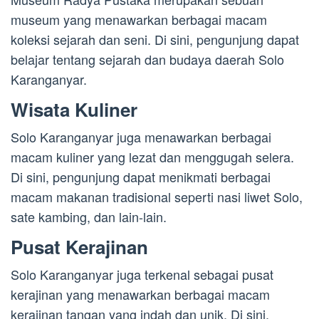
museum yang menawarkan berbagai macam
koleksi sejarah dan seni. Di sini, pengunjung dapat
belajar tentang sejarah dan budaya daerah Solo
Karanganyar.
Wisata Kuliner
Solo Karanganyar juga menawarkan berbagai
macam kuliner yang lezat dan menggugah selera.
Di sini, pengunjung dapat menikmati berbagai
macam makanan tradisional seperti nasi liwet Solo,
sate kambing, dan lain-lain.
Pusat Kerajinan
Solo Karanganyar juga terkenal sebagai pusat
kerajinan yang menawarkan berbagai macam
kerajinan tangan yang indah dan unik. Di sini,