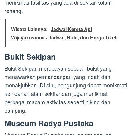
menikmati fasilitas yang ada di sekitar kolam
renang.
Wisata Lainnya:
Jadwal Kereta Api
Wijayakusuma - Jadwal, Rute, dan Harga Tiket
Bukit Sekipan
Bukit Sekipan merupakan sebuah bukit yang
menawarkan pemandangan yang indah dan
menakjubkan. Di sini, pengunjung dapat menikmati
keindahan alam sekitar dan juga menikmati
berbagai macam aktivitas seperti hiking dan
camping.
Museum Radya Pustaka
Museum Radya Pustaka merupakan sebuah