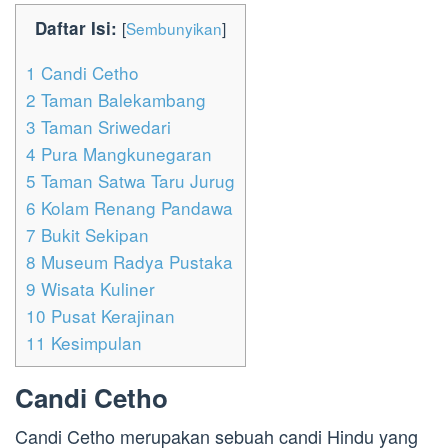
Daftar Isi:
[
Sembunyikan
]
1
Candi Cetho
2
Taman Balekambang
3
Taman Sriwedari
4
Pura Mangkunegaran
5
Taman Satwa Taru Jurug
6
Kolam Renang Pandawa
7
Bukit Sekipan
8
Museum Radya Pustaka
9
Wisata Kuliner
10
Pusat Kerajinan
11
Kesimpulan
Candi Cetho
Candi Cetho merupakan sebuah candi Hindu yang