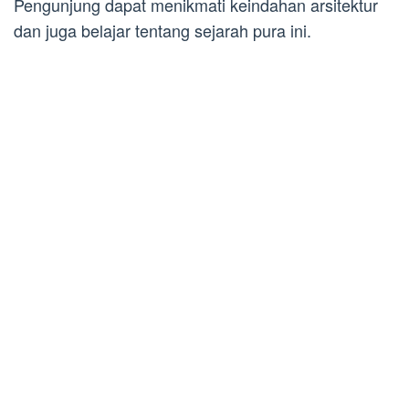
Pengunjung dapat menikmati keindahan arsitektur
dan juga belajar tentang sejarah pura ini.