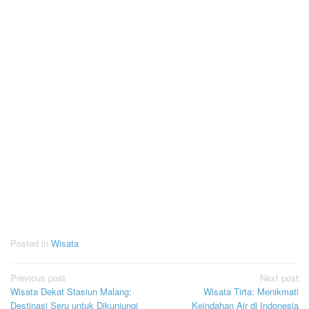
Posted in
Wisata
Post
Previous post
Next post
Wisata Dekat Stasiun Malang:
Wisata Tirta: Menikmati
navigation
Destinasi Seru untuk Dikunjungi
Keindahan Air di Indonesia