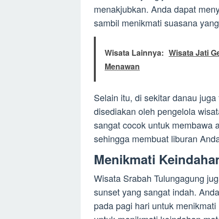
menakjubkan. Anda dapat meny
sambil menikmati suasana yang
Wisata Lainnya:
Wisata Jati G
Menawan
Selain itu, di sekitar danau ju
disediakan oleh pengelola wisa
sangat cocok untuk membawa an
sehingga membuat liburan Anda
Menikmati Keindahan
Wisata Srabah Tulungagung ju
sunset yang sangat indah. And
pada pagi hari untuk menikmati 