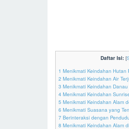
Daftar Isi:
[
1
Menikmati Keindahan Hutan 
2
Menikmati Keindahan Air Ter
3
Menikmati Keindahan Danau
4
Menikmati Keindahan Sunris
5
Menikmati Keindahan Alam d
6
Menikmati Suasana yang Te
7
Berinteraksi dengan Pendud
8
Menikmati Keindahan Alam d