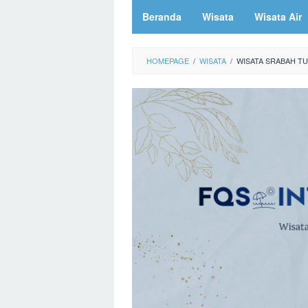
Beranda
Wisata
Wisata Air
HOMEPAGE
/
WISATA
/
WISATA SRABAH T