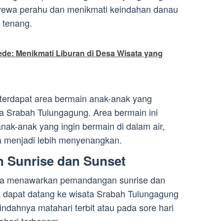
ewa perahu dan menikmati keindahan danau
 tenang.
ede: Menikmati Liburan di Desa Wisata yang
ga terdapat area bermain anak-anak yang
ta Srabah Tulungagung. Area bermain ini
ak-anak yang ingin bermain di dalam air,
 menjadi lebih menyenangkan.
 Sunrise dan Sunset
ga menawarkan pemandangan sunrise dan
a dapat datang ke wisata Srabah Tulungagung
indahnya matahari terbit atau pada sore hari