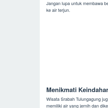
Jangan lupa untuk membawa be
ke air terjun.
Menikmati Keindaha
Wisata Srabah Tulungagung juga
memiliki air yang jernih dan di