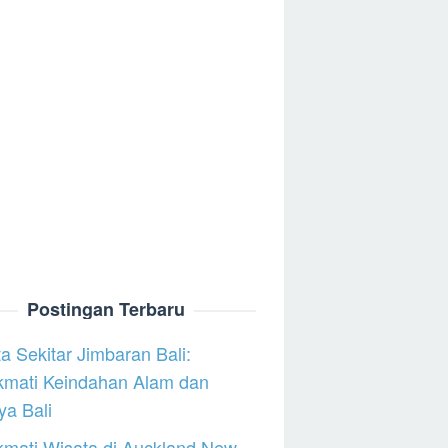
Postingan Terbaru
a Sekitar Jimbaran Bali:
kmati Keindahan Alam dan
a Bali
mati Wisata di Auckland New