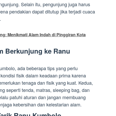
engunjung. Selain itu, pengunjung juga harus
na pendakian dapat ditutup jika terjadi cuaca
.
ng: Menikmati Alam Indah di Pinggiran Kota
um Berkunjung ke Ranu
mbolo, ada beberapa tips yang perlu
 kondisi fisik dalam keadaan prima karena
erlukan tenaga dan fisik yang kuat. Kedua,
g seperti tenda, matras, sleeping bag, dan
selalu patuhi aturan dan jangan membuang
aga kebersihan dan kelestarian alam.
Tarik Ranu Kumbolo