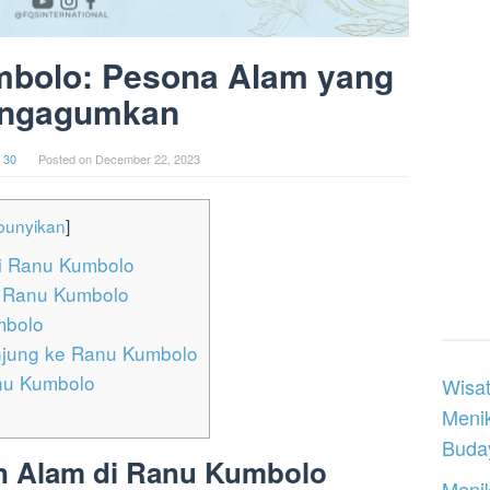
mbolo: Pesona Alam yang
ngagumkan
 30
Posted on
December 22, 2023
unyikan
]
i Ranu Kumbolo
di Ranu Kumbolo
mbolo
njung ke Ranu Kumbolo
nu Kumbolo
Wisat
Meni
Buday
n Alam di Ranu Kumbolo
Menik