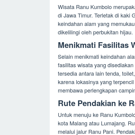
Wisata Ranu Kumbolo merupakan
di Jawa Timur. Terletak di ka
keindahan alam yang memukau
dikelilingi oleh perbukitan hijau.
Menikmati Fasilitas
Selain menikmati keindahan al
fasilitas wisata yang disediaka
tersedia antara lain tenda, toi
karena lokasinya yang terpencil
membawa perlengkapan camping
Rute Pendakian ke 
Untuk menuju ke Ranu Kumbolo
kota Malang atau Lumajang. Rut
melalui jalur Ranu Pani. Pendak