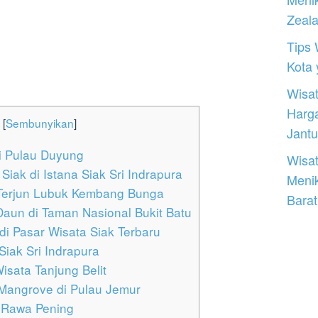
Zeal
Tips 
Kota
Wisat
Harg
[
Sembunyikan
]
Jantu
i Pulau Duyung
Wisat
iak di Istana Siak Sri Indrapura
Meni
Terjun Lubuk Kembang Bunga
Barat
aun di Taman Nasional Bukit Batu
di Pasar Wisata Siak Terbaru
iak Sri Indrapura
sata Tanjung Belit
Mangrove di Pulau Jemur
 Rawa Pening