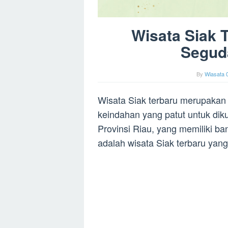
Wisata Siak 
Segud
By
Wiasata 
Wisata Siak terbaru merupakan
keindahan yang patut untuk diku
Provinsi Riau, yang memiliki b
adalah wisata Siak terbaru yang