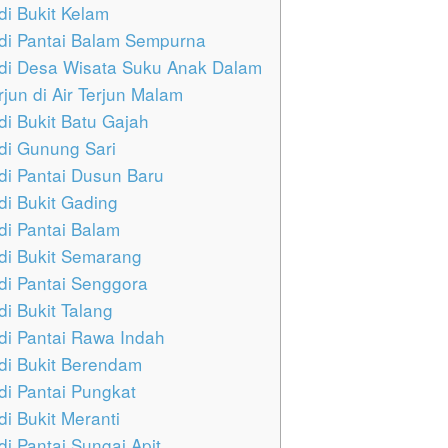
i Bukit Kelam
di Pantai Balam Sempurna
di Desa Wisata Suku Anak Dalam
jun di Air Terjun Malam
i Bukit Batu Gajah
di Gunung Sari
i Pantai Dusun Baru
i Bukit Gading
i Pantai Balam
di Bukit Semarang
di Pantai Senggora
i Bukit Talang
di Pantai Rawa Indah
di Bukit Berendam
i Pantai Pungkat
i Bukit Meranti
i Pantai Sungai Apit