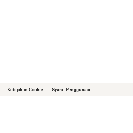
Kebijakan Cookie
Syarat Penggunaan