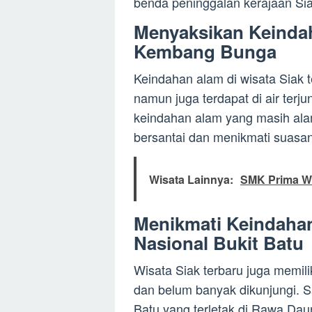
benda peninggalan kerajaan Siak
Menyaksikan Keindah
Kembang Bunga
Keindahan alam di wisata Siak t
namun juga terdapat di air terj
keindahan alam yang masih alami
bersantai dan menikmati suasan
Wisata Lainnya:
SMK Prima Wi
Menikmati Keindaha
Nasional Bukit Batu
Wisata Siak terbaru juga memili
dan belum banyak dikunjungi. S
Batu yang terletak di Rawa Daun