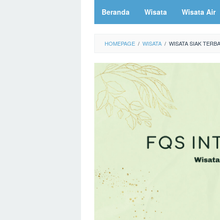
Beranda
Wisata
Wisata Air
HOMEPAGE
/
WISATA
/
WISATA SIAK TER