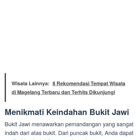
Wisata Lainnya:
8 Rekomendasi Tempat Wisata
di Magelang Terbaru dan Terhits Dikunjungi
Menikmati Keindahan Bukit Jawi
Bukit Jawi menawarkan pemandangan yang sangat
indah dari atas bukit. Dari puncak bukit, Anda dapat