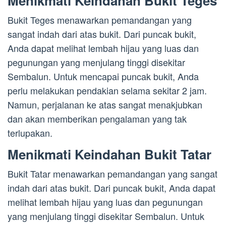
Menikmati Keindahan Bukit Teges
Bukit Teges menawarkan pemandangan yang
sangat indah dari atas bukit. Dari puncak bukit,
Anda dapat melihat lembah hijau yang luas dan
pegunungan yang menjulang tinggi disekitar
Sembalun. Untuk mencapai puncak bukit, Anda
perlu melakukan pendakian selama sekitar 2 jam.
Namun, perjalanan ke atas sangat menakjubkan
dan akan memberikan pengalaman yang tak
terlupakan.
Menikmati Keindahan Bukit Tatar
Bukit Tatar menawarkan pemandangan yang sangat
indah dari atas bukit. Dari puncak bukit, Anda dapat
melihat lembah hijau yang luas dan pegunungan
yang menjulang tinggi disekitar Sembalun. Untuk