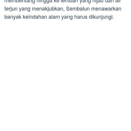
membentang hingga ke lembah yang hijau dan air
terjun yang menakjubkan, Sembalun menawarkan
banyak keindahan alam yang harus dikunjungi.