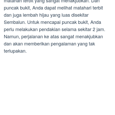
matahari terbit yang sangat menakjubkan. Dari
puncak bukit, Anda dapat melihat matahari terbit
dan juga lembah hijau yang luas disekitar
Sembalun. Untuk mencapai puncak bukit, Anda
perlu melakukan pendakian selama sekitar 2 jam.
Namun, perjalanan ke atas sangat menakjubkan
dan akan memberikan pengalaman yang tak
terlupakan.