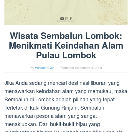
Wisata Sembalun Lombok:
Menikmati Keindahan Alam
Pulau Lombok
By
Wiasata 0 30
Posted on
September 8, 2023
Jika Anda sedang mencari destinasi liburan yang
menawarkan keindahan alam yang memukau, maka
Sembalun di Lombok adalah pilihan yang tepat.
Terletak di kaki Gunung Rinjani, Sembalun
menawarkan pesona alam yang sangat
menakjubkan. Dari bukit-bukit hijau yang