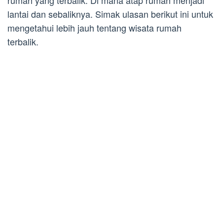
rumah yang terbalik. Di mana atap rumah menjadi
lantai dan sebaliknya. Simak ulasan berikut ini untuk
mengetahui lebih jauh tentang wisata rumah
terbalik.