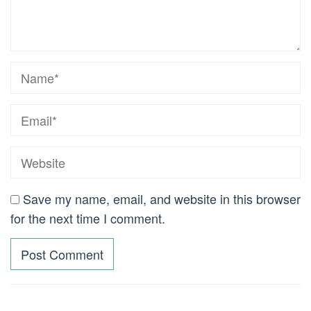
Save my name, email, and website in this browser
for the next time I comment.