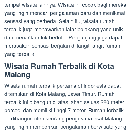
tempat wisata lainnya. Wisata ini cocok bagi mereka
yang ingin mencari pengalaman baru dan menikmati
sensasi yang berbeda. Selain itu, wisata rumah
terbalik juga menawarkan latar belakang yang unik
dan menarik untuk berfoto. Pengunjung juga dapat
merasakan sensasi berjalan di langit-langit rumah
yang terbalik.
Wisata Rumah Terbalik di Kota
Malang
Wisata rumah terbalik pertama di Indonesia dapat
ditemukan di Kota Malang, Jawa Timur. Rumah
terbalik ini dibangun di atas lahan seluas 280 meter
persegi dan memiliki tinggi 7 meter. Rumah terbalik
ini dibangun oleh seorang pengusaha asal Malang
yang ingin memberikan pengalaman berwisata yang