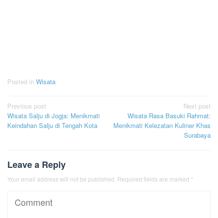
Posted in
Wisata
Post
Previous post
Next post
Wisata Salju di Jogja: Menikmati
Wisata Rasa Basuki Rahmat:
navigation
Keindahan Salju di Tengah Kota
Menikmati Kelezatan Kuliner Khas
Surabaya
Leave a Reply
Your email address will not be published.
Required fields are marked
*