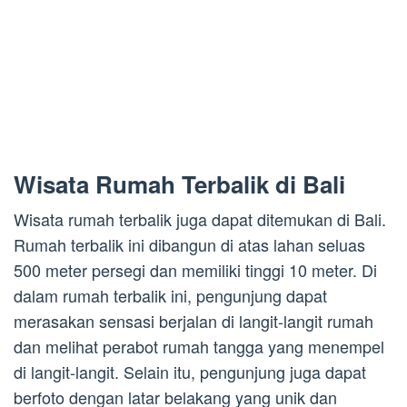
Wisata Rumah Terbalik di Bali
Wisata rumah terbalik juga dapat ditemukan di Bali.
Rumah terbalik ini dibangun di atas lahan seluas
500 meter persegi dan memiliki tinggi 10 meter. Di
dalam rumah terbalik ini, pengunjung dapat
merasakan sensasi berjalan di langit-langit rumah
dan melihat perabot rumah tangga yang menempel
di langit-langit. Selain itu, pengunjung juga dapat
berfoto dengan latar belakang yang unik dan