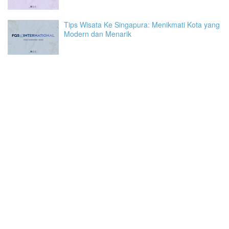
Tips Wisata Ke Singapura: Menikmati Kota yang
Modern dan Menarik