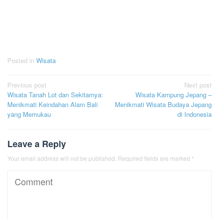
Posted in
Wisata
Post
Previous post
Next post
Wisata Tanah Lot dan Sekitarnya:
Wisata Kampung Jepang –
navigation
Menikmati Keindahan Alam Bali
Menikmati Wisata Budaya Jepang
yang Memukau
di Indonesia
Leave a Reply
Your email address will not be published.
Required fields are marked
*