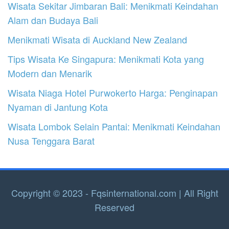
Wisata Sekitar Jimbaran Bali: Menikmati Keindahan
Alam dan Budaya Bali
Menikmati Wisata di Auckland New Zealand
Tips Wisata Ke Singapura: Menikmati Kota yang
Modern dan Menarik
Wisata Niaga Hotel Purwokerto Harga: Penginapan
Nyaman di Jantung Kota
Wisata Lombok Selain Pantai: Menikmati Keindahan
Nusa Tenggara Barat
Copyright © 2023 - Fqsinternational.com | All Right
Reserved