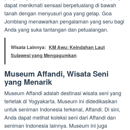
dapat menikmati sensasi berpetualang di bawah
tanah dengan menyusuri goa yang gelap. Goa
Jomblang menawarkan pengalaman yang seru bagi
Anda yang suka tantangan dan petualangan.
Wisata Lainnya:
KM Awu: Keindahan Laut
Sulawesi yang Mengagumkan
Museum Affandi, Wisata Seni
yang Menarik
Museum Affandi adalah destinasi wisata seni yang
terletak di Yogyakarta. Museum ini didedikasikan
untuk seniman Indonesia terkenal, Affandi. Di sini,
Anda dapat melihat koleksi seni dari Affandi dan
seniman Indonesia lainnya. Museum ini juga