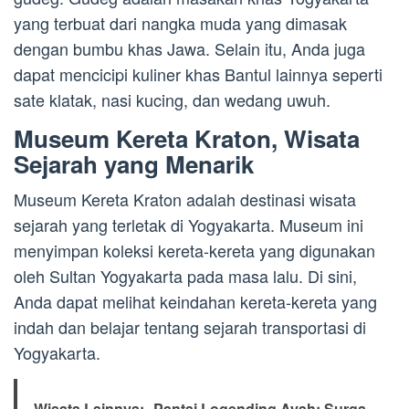
yang terbuat dari nangka muda yang dimasak
dengan bumbu khas Jawa. Selain itu, Anda juga
dapat mencicipi kuliner khas Bantul lainnya seperti
sate klatak, nasi kucing, dan wedang uwuh.
Museum Kereta Kraton, Wisata
Sejarah yang Menarik
Museum Kereta Kraton adalah destinasi wisata
sejarah yang terletak di Yogyakarta. Museum ini
menyimpan koleksi kereta-kereta yang digunakan
oleh Sultan Yogyakarta pada masa lalu. Di sini,
Anda dapat melihat keindahan kereta-kereta yang
indah dan belajar tentang sejarah transportasi di
Yogyakarta.
Wisata Lainnya:
Pantai Logending Ayah: Surga