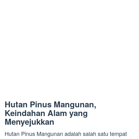
Hutan Pinus Mangunan,
Keindahan Alam yang
Menyejukkan
Hutan Pinus Mangunan adalah salah satu tempat