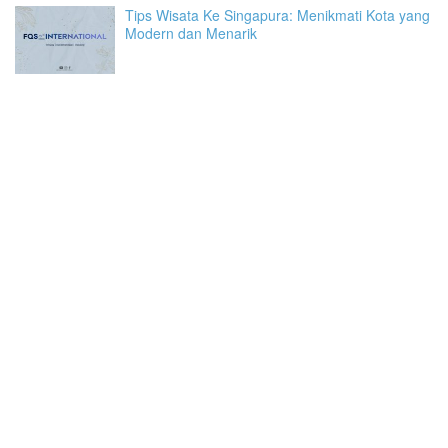
Tips Wisata Ke Singapura: Menikmati Kota yang
Modern dan Menarik