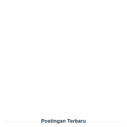
Postingan Terbaru