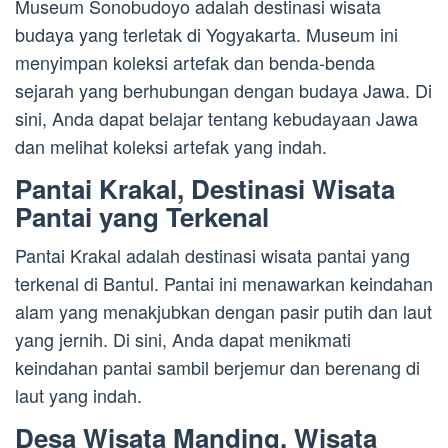
Museum Sonobudoyo adalah destinasi wisata
budaya yang terletak di Yogyakarta. Museum ini
menyimpan koleksi artefak dan benda-benda
sejarah yang berhubungan dengan budaya Jawa. Di
sini, Anda dapat belajar tentang kebudayaan Jawa
dan melihat koleksi artefak yang indah.
Pantai Krakal, Destinasi Wisata
Pantai yang Terkenal
Pantai Krakal adalah destinasi wisata pantai yang
terkenal di Bantul. Pantai ini menawarkan keindahan
alam yang menakjubkan dengan pasir putih dan laut
yang jernih. Di sini, Anda dapat menikmati
keindahan pantai sambil berjemur dan berenang di
laut yang indah.
Desa Wisata Manding, Wisata