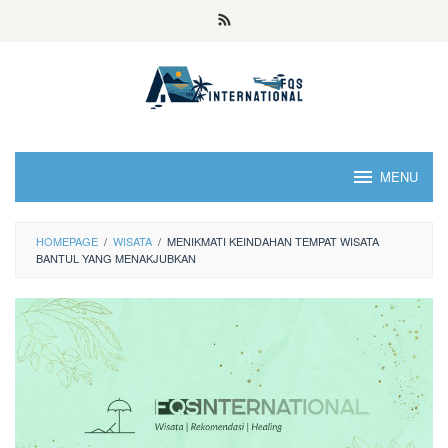
MENU
HOMEPAGE
/
WISATA
/
MENIKMATI KEINDAHAN TEMPAT WISATA
BANTUL YANG MENAKJUBKAN