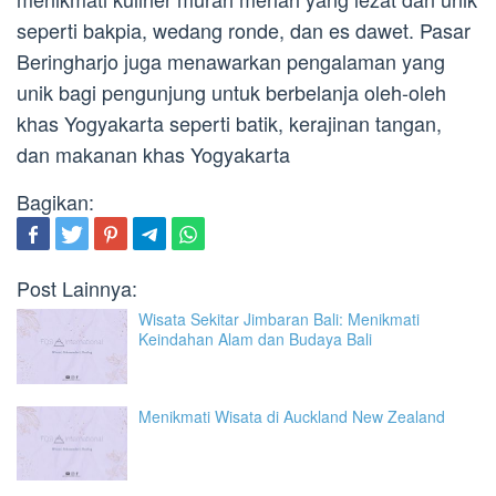
seperti bakpia, wedang ronde, dan es dawet. Pasar
Beringharjo juga menawarkan pengalaman yang
unik bagi pengunjung untuk berbelanja oleh-oleh
khas Yogyakarta seperti batik, kerajinan tangan,
dan makanan khas Yogyakarta
Bagikan:
Post Lainnya:
Wisata Sekitar Jimbaran Bali: Menikmati
Keindahan Alam dan Budaya Bali
Menikmati Wisata di Auckland New Zealand