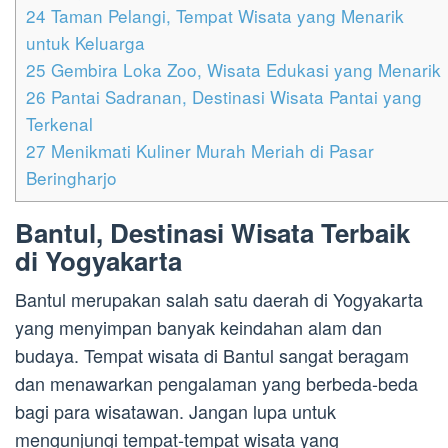
24
Taman Pelangi, Tempat Wisata yang Menarik
untuk Keluarga
25
Gembira Loka Zoo, Wisata Edukasi yang Menarik
26
Pantai Sadranan, Destinasi Wisata Pantai yang
Terkenal
27
Menikmati Kuliner Murah Meriah di Pasar
Beringharjo
Bantul, Destinasi Wisata Terbaik
di Yogyakarta
Bantul merupakan salah satu daerah di Yogyakarta
yang menyimpan banyak keindahan alam dan
budaya. Tempat wisata di Bantul sangat beragam
dan menawarkan pengalaman yang berbeda-beda
bagi para wisatawan. Jangan lupa untuk
mengunjungi tempat-tempat wisata yang