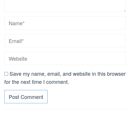
Save my name, email, and website in this browser
for the next time I comment.