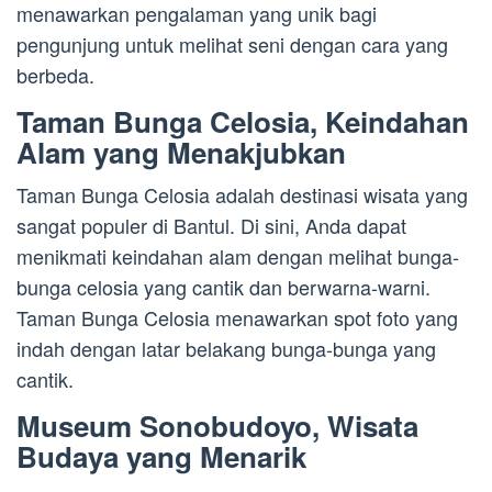
menawarkan pengalaman yang unik bagi
pengunjung untuk melihat seni dengan cara yang
berbeda.
Taman Bunga Celosia, Keindahan
Alam yang Menakjubkan
Taman Bunga Celosia adalah destinasi wisata yang
sangat populer di Bantul. Di sini, Anda dapat
menikmati keindahan alam dengan melihat bunga-
bunga celosia yang cantik dan berwarna-warni.
Taman Bunga Celosia menawarkan spot foto yang
indah dengan latar belakang bunga-bunga yang
cantik.
Museum Sonobudoyo, Wisata
Budaya yang Menarik