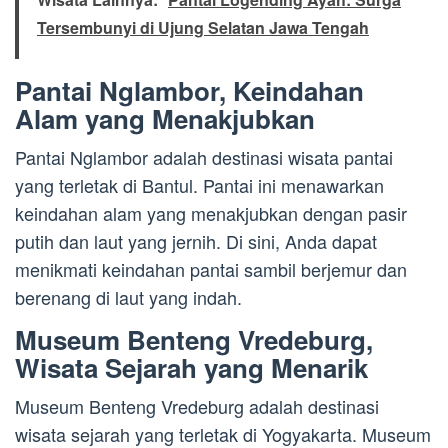
Tersembunyi di Ujung Selatan Jawa Tengah
Pantai Nglambor, Keindahan
Alam yang Menakjubkan
Pantai Nglambor adalah destinasi wisata pantai
yang terletak di Bantul. Pantai ini menawarkan
keindahan alam yang menakjubkan dengan pasir
putih dan laut yang jernih. Di sini, Anda dapat
menikmati keindahan pantai sambil berjemur dan
berenang di laut yang indah.
Museum Benteng Vredeburg,
Wisata Sejarah yang Menarik
Museum Benteng Vredeburg adalah destinasi
wisata sejarah yang terletak di Yogyakarta. Museum