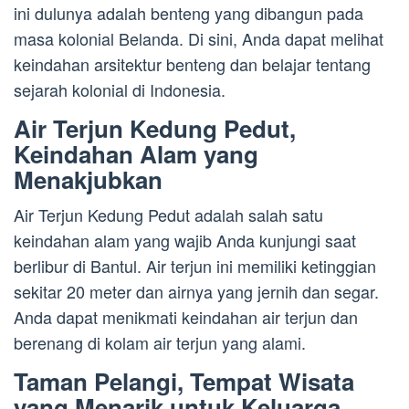
ini dulunya adalah benteng yang dibangun pada
masa kolonial Belanda. Di sini, Anda dapat melihat
keindahan arsitektur benteng dan belajar tentang
sejarah kolonial di Indonesia.
Air Terjun Kedung Pedut,
Keindahan Alam yang
Menakjubkan
Air Terjun Kedung Pedut adalah salah satu
keindahan alam yang wajib Anda kunjungi saat
berlibur di Bantul. Air terjun ini memiliki ketinggian
sekitar 20 meter dan airnya yang jernih dan segar.
Anda dapat menikmati keindahan air terjun dan
berenang di kolam air terjun yang alami.
Taman Pelangi, Tempat Wisata
yang Menarik untuk Keluarga