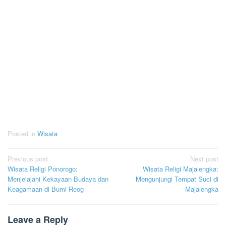
Posted in
Wisata
Post
Previous post
Next post
Wisata Religi Ponorogo:
Wisata Religi Majalengka:
navigation
Menjelajahi Kekayaan Budaya dan
Mengunjungi Tempat Suci di
Keagamaan di Bumi Reog
Majalengka
Leave a Reply