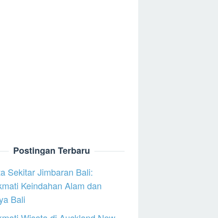
Postingan Terbaru
a Sekitar Jimbaran Bali:
kmati Keindahan Alam dan
a Bali
mati Wisata di Auckland New