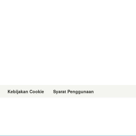
Kebijakan Cookie
Syarat Penggunaan