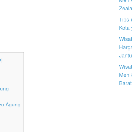
Zeal
Tips 
Kota
Wisat
Harg
Jantu
n
]
Wisat
Meni
Barat
gung
yu Agung