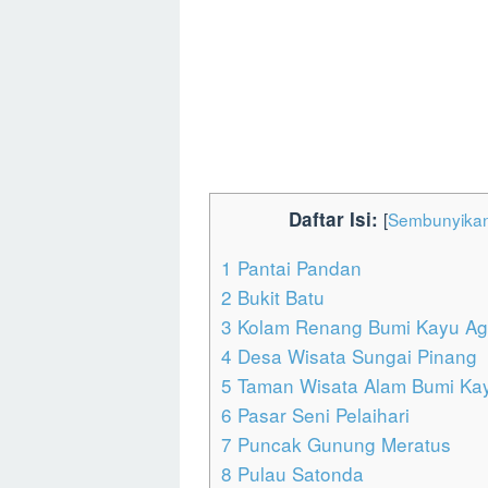
Daftar Isi:
[
Sembunyika
1
Pantai Pandan
2
Bukit Batu
3
Kolam Renang Bumi Kayu A
4
Desa Wisata Sungai Pinang
5
Taman Wisata Alam Bumi Ka
6
Pasar Seni Pelaihari
7
Puncak Gunung Meratus
8
Pulau Satonda