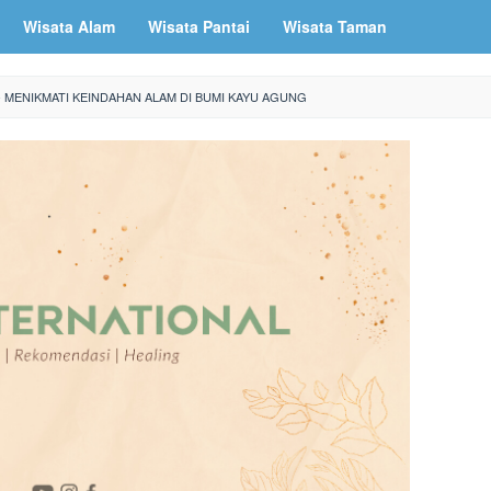
Wisata Alam
Wisata Pantai
Wisata Taman
 - MENIKMATI KEINDAHAN ALAM DI BUMI KAYU AGUNG