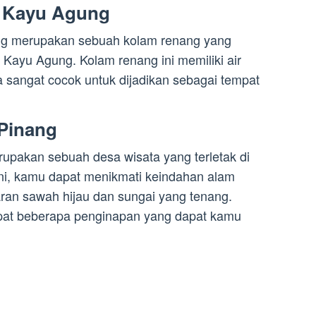
 Kayu Agung
g merupakan sebuah kolam renang yang
 Kayu Agung. Kolam renang ini memiliki air
a sangat cocok untuk dijadikan sebagai tempat
 Pinang
upakan sebuah desa wisata yang terletak di
 ini, kamu dapat menikmati keindahan alam
aran sawah hijau dan sungai yang tenang.
rdapat beberapa penginapan yang dapat kamu