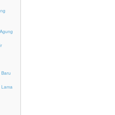
ung
 Agung
r
 Baru
g Lama