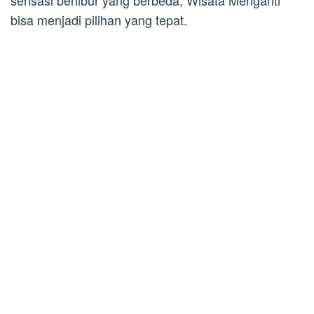
sensasi berlibur yang berbeda, Wisata Menganti
bisa menjadi pilihan yang tepat.