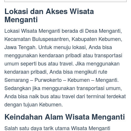
Lokasi dan Akses Wisata
Menganti
Lokasi Wisata Menganti berada di Desa Menganti,
Kecamatan Buluspesantren, Kabupaten Kebumen,
Jawa Tengah. Untuk menuju lokasi, Anda bisa
menggunakan kendaraan pribadi atau transportasi
umum seperti bus atau travel. Jika menggunakan
kendaraan pribadi, Anda bisa mengikuti rute
Semarang – Purwokerto – Kebumen – Menganti.
Sedangkan jika menggunakan transportasi umum,
Anda bisa naik bus atau travel dari terminal terdekat
dengan tujuan Kebumen.
Keindahan Alam Wisata Menganti
Salah satu daya tarik utama Wisata Menganti