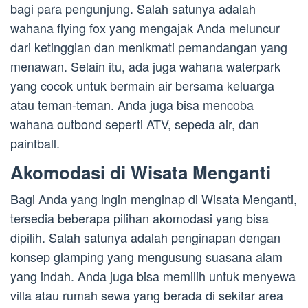
bagi para pengunjung. Salah satunya adalah
wahana flying fox yang mengajak Anda meluncur
dari ketinggian dan menikmati pemandangan yang
menawan. Selain itu, ada juga wahana waterpark
yang cocok untuk bermain air bersama keluarga
atau teman-teman. Anda juga bisa mencoba
wahana outbond seperti ATV, sepeda air, dan
paintball.
Akomodasi di Wisata Menganti
Bagi Anda yang ingin menginap di Wisata Menganti,
tersedia beberapa pilihan akomodasi yang bisa
dipilih. Salah satunya adalah penginapan dengan
konsep glamping yang mengusung suasana alam
yang indah. Anda juga bisa memilih untuk menyewa
villa atau rumah sewa yang berada di sekitar area