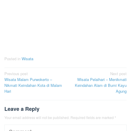
Posted in
Wisata
Post
Previous post
Next post
Wisata Malam Purwokerto –
Wisata Pelaihari – Menikmati
navigation
Nikmati Keindahan Kota di Malam
Keindahan Alam di Bumi Kayu
Hari
Agung
Leave a Reply
Your email address will not be published.
Required fields are marked
*