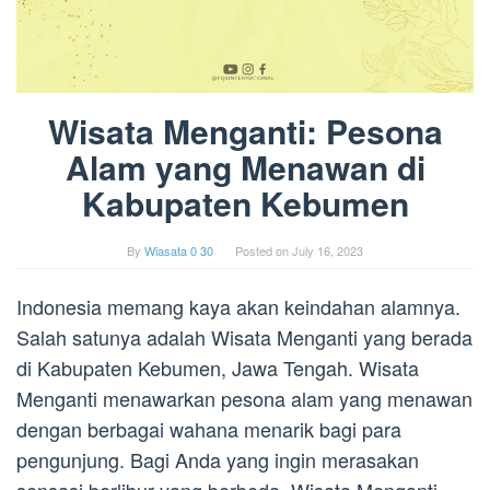
Wisata Menganti: Pesona
Alam yang Menawan di
Kabupaten Kebumen
By
Wiasata 0 30
Posted on
July 16, 2023
Indonesia memang kaya akan keindahan alamnya.
Salah satunya adalah Wisata Menganti yang berada
di Kabupaten Kebumen, Jawa Tengah. Wisata
Menganti menawarkan pesona alam yang menawan
dengan berbagai wahana menarik bagi para
pengunjung. Bagi Anda yang ingin merasakan