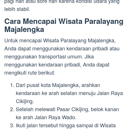
pagi hari atau sore hari karena kondisi udara yang
lebih stabil.
Cara Mencapai Wisata Paralayang
Majalengka
Untuk mencapai Wisata Paralayang Majalengka,
Anda dapat menggunakan kendaraan pribadi atau
menggunakan transportasi umum. Jika
menggunakan kendaraan pribadi, Anda dapat
mengikuti rute berikut:
Dari pusat kota Majalengka, arahkan
kendaraan ke arah selatan menuju Jalan Raya
Cikijing.
Setelah melewati Pasar Cikijing, belok kanan
ke arah Jalan Raya Wado.
Ikuti jalan tersebut hingga sampai di Wisata