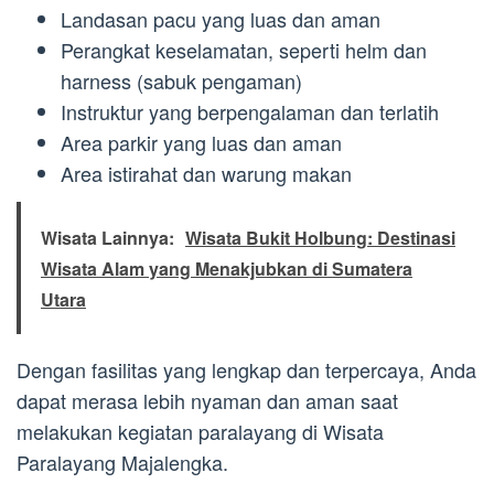
Landasan pacu yang luas dan aman
Perangkat keselamatan, seperti helm dan
harness (sabuk pengaman)
Instruktur yang berpengalaman dan terlatih
Area parkir yang luas dan aman
Area istirahat dan warung makan
Wisata Lainnya:
Wisata Bukit Holbung: Destinasi
Wisata Alam yang Menakjubkan di Sumatera
Utara
Dengan fasilitas yang lengkap dan terpercaya, Anda
dapat merasa lebih nyaman dan aman saat
melakukan kegiatan paralayang di Wisata
Paralayang Majalengka.