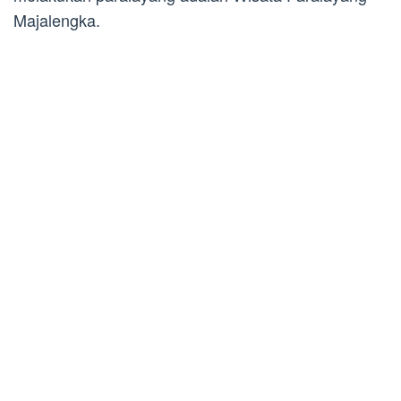
Majalengka.