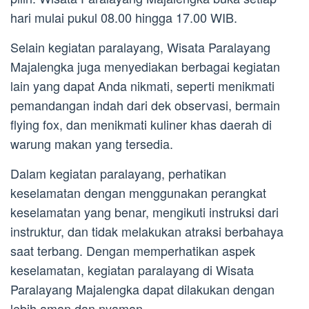
hari mulai pukul 08.00 hingga 17.00 WIB.
Selain kegiatan paralayang, Wisata Paralayang
Majalengka juga menyediakan berbagai kegiatan
lain yang dapat Anda nikmati, seperti menikmati
pemandangan indah dari dek observasi, bermain
flying fox, dan menikmati kuliner khas daerah di
warung makan yang tersedia.
Dalam kegiatan paralayang, perhatikan
keselamatan dengan menggunakan perangkat
keselamatan yang benar, mengikuti instruksi dari
instruktur, dan tidak melakukan atraksi berbahaya
saat terbang. Dengan memperhatikan aspek
keselamatan, kegiatan paralayang di Wisata
Paralayang Majalengka dapat dilakukan dengan
lebih aman dan nyaman.