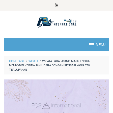
MENU
HOMEPAGE
/
WISATA
/
WISATA PARALAYANG MAJALENGKA:
MENIKMATI KEINDAHAN UDARA DENGAN SENSASI YANG TAK
TERLUPAKAN