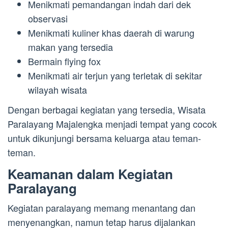
Menikmati pemandangan indah dari dek
observasi
Menikmati kuliner khas daerah di warung
makan yang tersedia
Bermain flying fox
Menikmati air terjun yang terletak di sekitar
wilayah wisata
Dengan berbagai kegiatan yang tersedia, Wisata
Paralayang Majalengka menjadi tempat yang cocok
untuk dikunjungi bersama keluarga atau teman-
teman.
Keamanan dalam Kegiatan
Paralayang
Kegiatan paralayang memang menantang dan
menyenangkan, namun tetap harus dijalankan