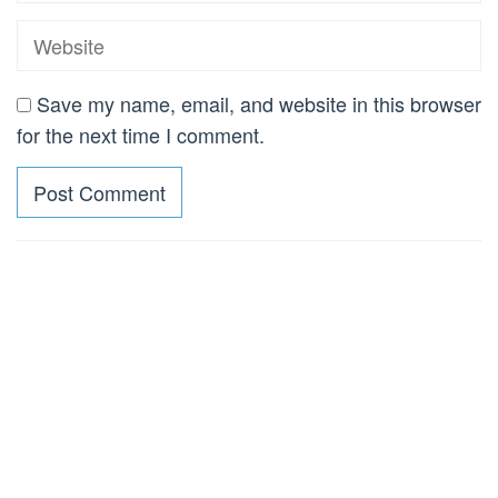
Save my name, email, and website in this browser
for the next time I comment.