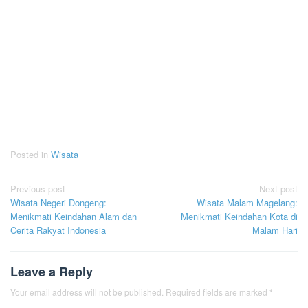
Posted in
Wisata
Post
Previous post
Next post
Wisata Negeri Dongeng:
Wisata Malam Magelang:
navigation
Menikmati Keindahan Alam dan
Menikmati Keindahan Kota di
Cerita Rakyat Indonesia
Malam Hari
Leave a Reply
Your email address will not be published.
Required fields are marked
*