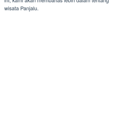
ini, kami akan membahas lebih dalam tentang
wisata Panjalu.