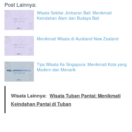
Post Lainnya:
Wisata Sekitar Jimbaran Bali: Menikmati
Keindahan Alam dan Budaya Bali
Menikmati Wisata di Auckland New Zealand
Tips Wisata Ke Singapura: Menikmati Kota yang
Modern dan Menarik
Wisata Lainnya:
Wisata Tuban Pantai: Menikmati
Keindahan Pantai di Tuban