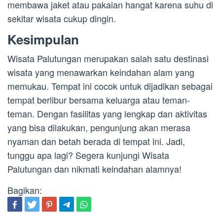
membawa jaket atau pakaian hangat karena suhu di
sekitar wisata cukup dingin.
Kesimpulan
Wisata Palutungan merupakan salah satu destinasi
wisata yang menawarkan keindahan alam yang
memukau. Tempat ini cocok untuk dijadikan sebagai
tempat berlibur bersama keluarga atau teman-
teman. Dengan fasilitas yang lengkap dan aktivitas
yang bisa dilakukan, pengunjung akan merasa
nyaman dan betah berada di tempat ini. Jadi,
tunggu apa lagi? Segera kunjungi Wisata
Palutungan dan nikmati keindahan alamnya!
Bagikan: