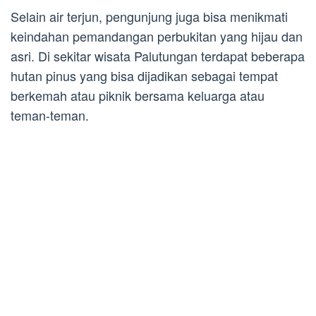
Selain air terjun, pengunjung juga bisa menikmati
keindahan pemandangan perbukitan yang hijau dan
asri. Di sekitar wisata Palutungan terdapat beberapa
hutan pinus yang bisa dijadikan sebagai tempat
berkemah atau piknik bersama keluarga atau
teman-teman.