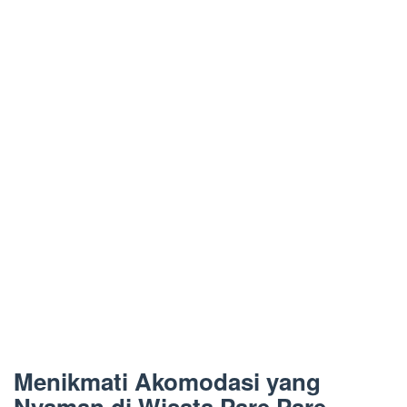
Menikmati Akomodasi yang
Nyaman di Wisata Pare Pare