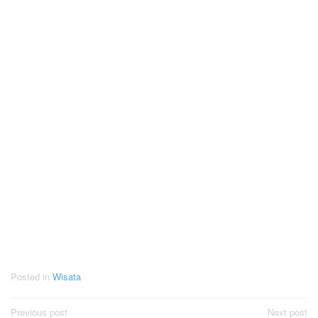
Posted in
Wisata
Post
Previous post
Next post