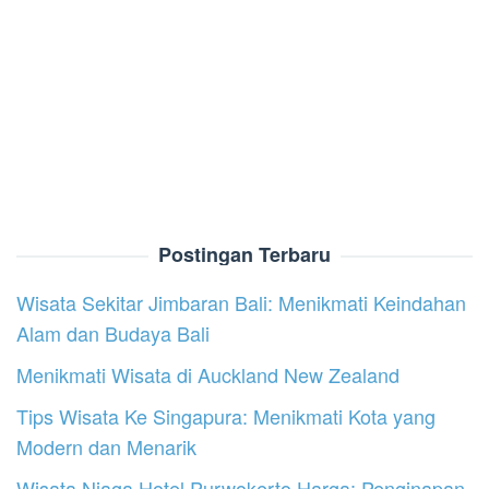
Postingan Terbaru
Wisata Sekitar Jimbaran Bali: Menikmati Keindahan
Alam dan Budaya Bali
Menikmati Wisata di Auckland New Zealand
Tips Wisata Ke Singapura: Menikmati Kota yang
Modern dan Menarik
Wisata Niaga Hotel Purwokerto Harga: Penginapan