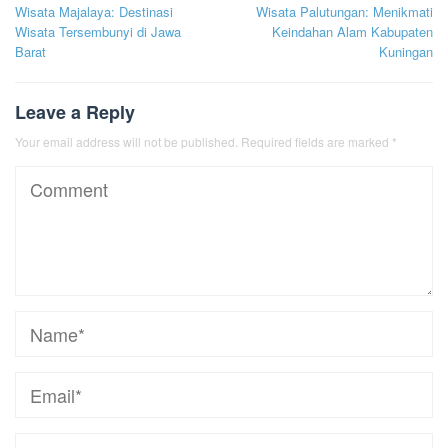
Wisata Majalaya: Destinasi
Wisata Palutungan: Menikmati
navigation
Wisata Tersembunyi di Jawa
Keindahan Alam Kabupaten
Barat
Kuningan
Leave a Reply
Your email address will not be published.
Required fields are marked
*