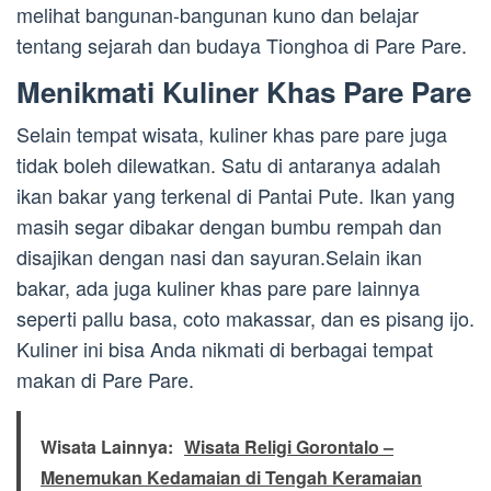
melihat bangunan-bangunan kuno dan belajar
tentang sejarah dan budaya Tionghoa di Pare Pare.
Menikmati Kuliner Khas Pare Pare
Selain tempat wisata, kuliner khas pare pare juga
tidak boleh dilewatkan. Satu di antaranya adalah
ikan bakar yang terkenal di Pantai Pute. Ikan yang
masih segar dibakar dengan bumbu rempah dan
disajikan dengan nasi dan sayuran.Selain ikan
bakar, ada juga kuliner khas pare pare lainnya
seperti pallu basa, coto makassar, dan es pisang ijo.
Kuliner ini bisa Anda nikmati di berbagai tempat
makan di Pare Pare.
Wisata Lainnya:
Wisata Religi Gorontalo –
Menemukan Kedamaian di Tengah Keramaian