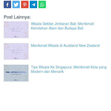
Post Lainnya:
Wisata Sekitar Jimbaran Bali: Menikmati
Keindahan Alam dan Budaya Bali
Menikmati Wisata di Auckland New Zealand
Tips Wisata Ke Singapura: Menikmati Kota yang
Modern dan Menarik