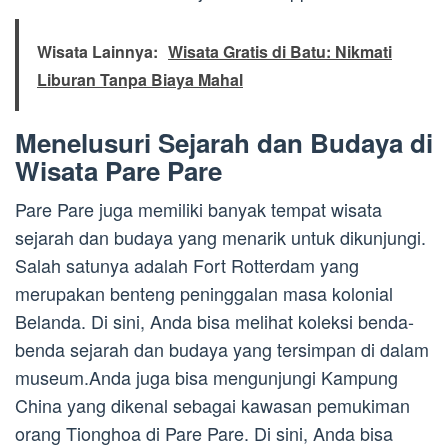
Wisata Lainnya:
Wisata Gratis di Batu: Nikmati
Liburan Tanpa Biaya Mahal
Menelusuri Sejarah dan Budaya di
Wisata Pare Pare
Pare Pare juga memiliki banyak tempat wisata
sejarah dan budaya yang menarik untuk dikunjungi.
Salah satunya adalah Fort Rotterdam yang
merupakan benteng peninggalan masa kolonial
Belanda. Di sini, Anda bisa melihat koleksi benda-
benda sejarah dan budaya yang tersimpan di dalam
museum.Anda juga bisa mengunjungi Kampung
China yang dikenal sebagai kawasan pemukiman
orang Tionghoa di Pare Pare. Di sini, Anda bisa