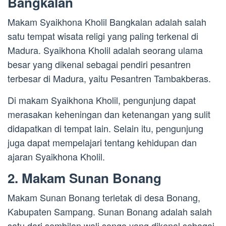
Bangkalan
Makam Syaikhona Kholil Bangkalan adalah salah
satu tempat wisata religi yang paling terkenal di
Madura. Syaikhona Kholil adalah seorang ulama
besar yang dikenal sebagai pendiri pesantren
terbesar di Madura, yaitu Pesantren Tambakberas.
Di makam Syaikhona Kholil, pengunjung dapat
merasakan keheningan dan ketenangan yang sulit
didapatkan di tempat lain. Selain itu, pengunjung
juga dapat mempelajari tentang kehidupan dan
ajaran Syaikhona Kholil.
2. Makam Sunan Bonang
Makam Sunan Bonang terletak di desa Bonang,
Kabupaten Sampang. Sunan Bonang adalah salah
satu dari sembilan wali songo yang dikenal sebagai