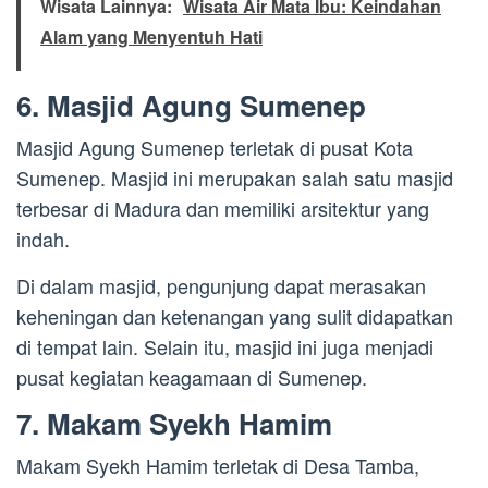
Wisata Lainnya:
Wisata Air Mata Ibu: Keindahan
Alam yang Menyentuh Hati
6. Masjid Agung Sumenep
Masjid Agung Sumenep terletak di pusat Kota
Sumenep. Masjid ini merupakan salah satu masjid
terbesar di Madura dan memiliki arsitektur yang
indah.
Di dalam masjid, pengunjung dapat merasakan
keheningan dan ketenangan yang sulit didapatkan
di tempat lain. Selain itu, masjid ini juga menjadi
pusat kegiatan keagamaan di Sumenep.
7. Makam Syekh Hamim
Makam Syekh Hamim terletak di Desa Tamba,