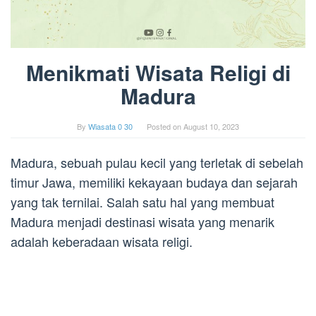
Menikmati Wisata Religi di
Madura
By
Wiasata 0 30
Posted on
August 10, 2023
Madura, sebuah pulau kecil yang terletak di sebelah
timur Jawa, memiliki kekayaan budaya dan sejarah
yang tak ternilai. Salah satu hal yang membuat
Madura menjadi destinasi wisata yang menarik
adalah keberadaan wisata religi.