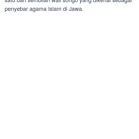
penyebar agama Islam di Jawa.