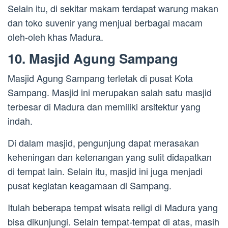
Selain itu, di sekitar makam terdapat warung makan
dan toko suvenir yang menjual berbagai macam
oleh-oleh khas Madura.
10. Masjid Agung Sampang
Masjid Agung Sampang terletak di pusat Kota
Sampang. Masjid ini merupakan salah satu masjid
terbesar di Madura dan memiliki arsitektur yang
indah.
Di dalam masjid, pengunjung dapat merasakan
keheningan dan ketenangan yang sulit didapatkan
di tempat lain. Selain itu, masjid ini juga menjadi
pusat kegiatan keagamaan di Sampang.
Itulah beberapa tempat wisata religi di Madura yang
bisa dikunjungi. Selain tempat-tempat di atas, masih