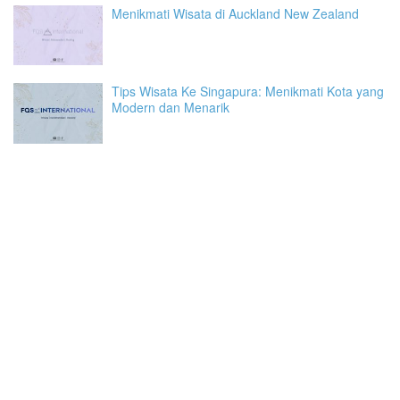
Menikmati Wisata di Auckland New Zealand
Tips Wisata Ke Singapura: Menikmati Kota yang
Modern dan Menarik