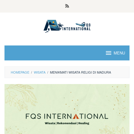
MENU
HOMEPAGE
/
WISATA
/
MENIKMATI WISATA RELIGI DI MADURA