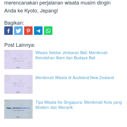
merencanakan perjalanan wisata musim dingin
Anda ke Kyoto, Jepang!
Bagikan:
Post Lainnya:
Wisata Sekitar Jimbaran Bali: Menikmati
Keindahan Alam dan Budaya Bali
Menikmati Wisata di Auckland New Zealand
Tips Wisata Ke Singapura: Menikmati Kota yang
Modern dan Menarik