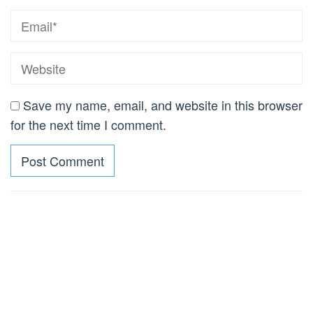
Save my name, email, and website in this browser
for the next time I comment.