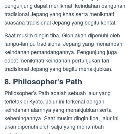
pengunjung dapat menikmati keindahan bangunan
tradisional Jepang yang khas serta menikmati
suasana tradisional Jepang yang begitu kental.
Saat musim dingin tiba, Gion akan dipenuhi oleh
lampu-lampu tradisional Jepang yang menambah
keindahan pemandangannya. Pengunjung juga
dapat menikmati keindahan pertunjukan tari
tradisional Jepang yang begitu menakjubkan.
8. Philosopher’s Path
Philosopher’s Path adalah sebuah jalur yang
terletak di Kyoto. Jalur ini terkenal dengan
keindahan alamnya yang menakjubkan serta
keheningannya. Saat musim dingin tiba, jalur ini
akan dipenuhi oleh salju yang menambah