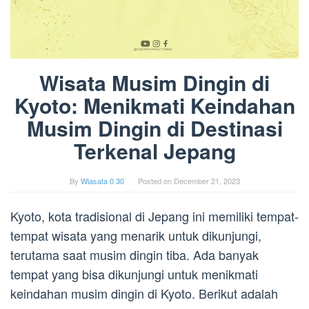
Wisata Musim Dingin di
Kyoto: Menikmati Keindahan
Musim Dingin di Destinasi
Terkenal Jepang
By
Wiasata 0 30
Posted on
December 21, 2023
Kyoto, kota tradisional di Jepang ini memiliki tempat-
tempat wisata yang menarik untuk dikunjungi,
terutama saat musim dingin tiba. Ada banyak
tempat yang bisa dikunjungi untuk menikmati
keindahan musim dingin di Kyoto. Berikut adalah