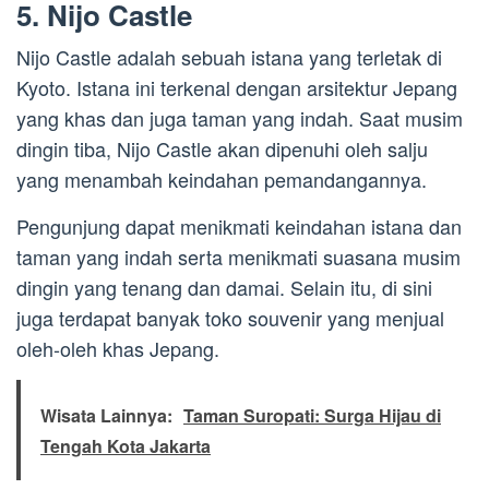
5. Nijo Castle
Nijo Castle adalah sebuah istana yang terletak di
Kyoto. Istana ini terkenal dengan arsitektur Jepang
yang khas dan juga taman yang indah. Saat musim
dingin tiba, Nijo Castle akan dipenuhi oleh salju
yang menambah keindahan pemandangannya.
Pengunjung dapat menikmati keindahan istana dan
taman yang indah serta menikmati suasana musim
dingin yang tenang dan damai. Selain itu, di sini
juga terdapat banyak toko souvenir yang menjual
oleh-oleh khas Jepang.
Wisata Lainnya:
Taman Suropati: Surga Hijau di
Tengah Kota Jakarta