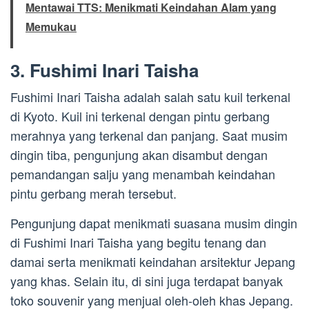
Mentawai TTS: Menikmati Keindahan Alam yang
Memukau
3. Fushimi Inari Taisha
Fushimi Inari Taisha adalah salah satu kuil terkenal
di Kyoto. Kuil ini terkenal dengan pintu gerbang
merahnya yang terkenal dan panjang. Saat musim
dingin tiba, pengunjung akan disambut dengan
pemandangan salju yang menambah keindahan
pintu gerbang merah tersebut.
Pengunjung dapat menikmati suasana musim dingin
di Fushimi Inari Taisha yang begitu tenang dan
damai serta menikmati keindahan arsitektur Jepang
yang khas. Selain itu, di sini juga terdapat banyak
toko souvenir yang menjual oleh-oleh khas Jepang.