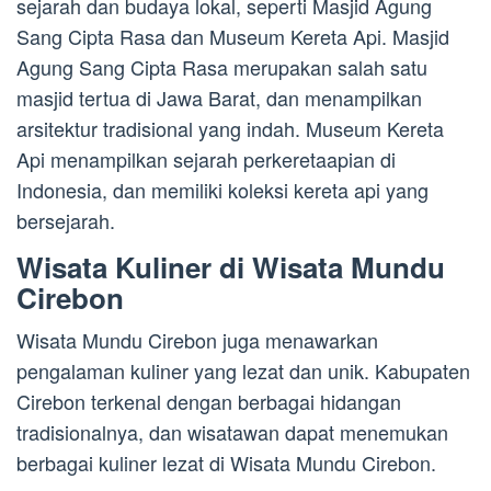
sejarah dan budaya lokal, seperti Masjid Agung
Sang Cipta Rasa dan Museum Kereta Api. Masjid
Agung Sang Cipta Rasa merupakan salah satu
masjid tertua di Jawa Barat, dan menampilkan
arsitektur tradisional yang indah. Museum Kereta
Api menampilkan sejarah perkeretaapian di
Indonesia, dan memiliki koleksi kereta api yang
bersejarah.
Wisata Kuliner di Wisata Mundu
Cirebon
Wisata Mundu Cirebon juga menawarkan
pengalaman kuliner yang lezat dan unik. Kabupaten
Cirebon terkenal dengan berbagai hidangan
tradisionalnya, dan wisatawan dapat menemukan
berbagai kuliner lezat di Wisata Mundu Cirebon.