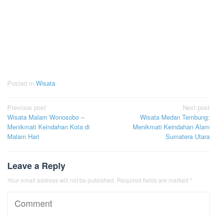
Posted in
Wisata
Post
Previous post
Next post
Wisata Malam Wonosobo –
Wisata Medan Tembung:
navigation
Menikmati Keindahan Kota di
Menikmati Keindahan Alam
Malam Hari
Sumatera Utara
Leave a Reply
Your email address will not be published.
Required fields are marked
*