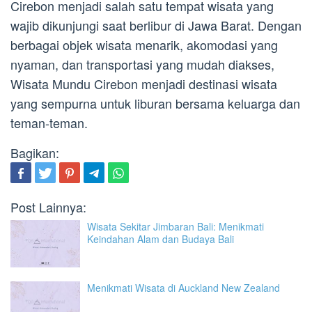
Cirebon menjadi salah satu tempat wisata yang
wajib dikunjungi saat berlibur di Jawa Barat. Dengan
berbagai objek wisata menarik, akomodasi yang
nyaman, dan transportasi yang mudah diakses,
Wisata Mundu Cirebon menjadi destinasi wisata
yang sempurna untuk liburan bersama keluarga dan
teman-teman.
Bagikan:
Post Lainnya:
Wisata Sekitar Jimbaran Bali: Menikmati
Keindahan Alam dan Budaya Bali
Menikmati Wisata di Auckland New Zealand