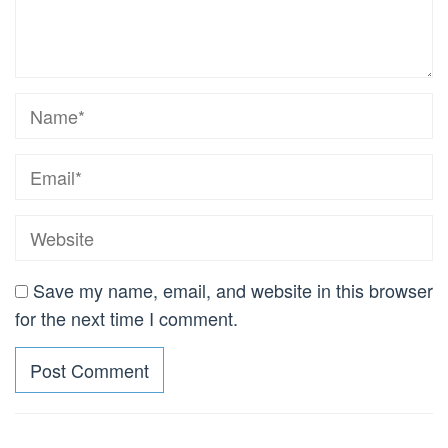
Save my name, email, and website in this browser
for the next time I comment.