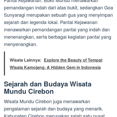
Pantai Kejawanan. Bukit Mundu menawarkan
pemandangan indah dari atas bukit, sedangkan Goa
Sunyaragi merupakan sebuah gua yang menyimpan
sejarah dan legenda lokal. Pantai Kejawanan
menawarkan pemandangan pantai yang indah dan
menenangkan, serta berbagai kegiatan pantai yang
menyenangkan.
Wisata Lainnya:
Explore the Beauty of Tempat
Wisata Kamojang: A Hidden Gem in Indonesia
Sejarah dan Budaya Wisata
Mundu Cirebon
Wisata Mundu Cirebon juga menawarkan
pengalaman sejarah dan budaya yang menarik.
Kabupaten Cirebon merupakan salah satu pusat