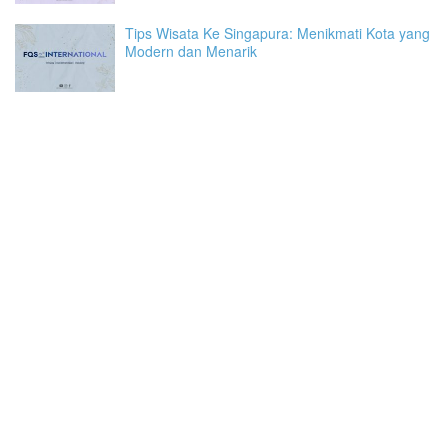
Tips Wisata Ke Singapura: Menikmati Kota yang
Modern dan Menarik