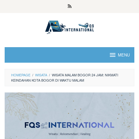
MENU
HOMEPAGE
/
WISATA
/
WISATA MALAM BOGOR 24 JAM: NIKMATI
KEINDAHAN KOTA BOGOR DI WAKTU MALAM