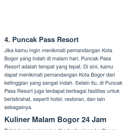
4. Puncak Pass Resort
Jika kamu ingin menikmati pemandangan Kota
Bogor yang indah di malam hari, Puncak Pass
Resort adalah tempat yang tepat. Di sini, kamu
dapat menikmati pemandangan Kota Bogor dari
ketinggian yang sangat indah. Selain itu, di Puncak
Pass Resort juga terdapat berbagai fasilitas untuk
beristirahat, seperti hotel, restoran, dan lain
sebagainya.
Kuliner Malam Bogor 24 Jam