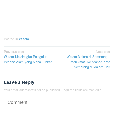
Posted in
Wisata
Post
Previous post
Next post
Wisata Majalengka Rajagaluh:
Wisata Malam di Semarang –
navigation
Pesona Alam yang Menakjubkan
Menikmati Keindahan Kota
Semarang di Malam Hari
Leave a Reply
Your email address will not be published.
Required fields are marked
*