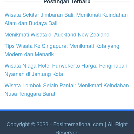
Postingan Terbaru
Wisata Sekitar Jimbaran Bali: Menikmati Keindahan
Alam dan Budaya Bali
Menikmati Wisata di Auckland New Zealand
Tips Wisata Ke Singapura: Menikmati Kota yang
Modern dan Menarik
Wisata Niaga Hotel Purwokerto Harga: Penginapan
Nyaman di Jantung Kota
Wisata Lombok Selain Pantai: Menikmati Keindahan
Nusa Tenggara Barat
Copyright © 2023 - Fqsinternational.com | All Right
Reserved