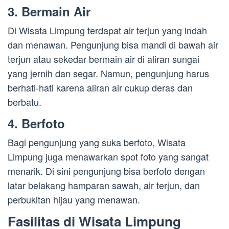
3. Bermain Air
Di Wisata Limpung terdapat air terjun yang indah
dan menawan. Pengunjung bisa mandi di bawah air
terjun atau sekedar bermain air di aliran sungai
yang jernih dan segar. Namun, pengunjung harus
berhati-hati karena aliran air cukup deras dan
berbatu.
4. Berfoto
Bagi pengunjung yang suka berfoto, Wisata
Limpung juga menawarkan spot foto yang sangat
menarik. Di sini pengunjung bisa berfoto dengan
latar belakang hamparan sawah, air terjun, dan
perbukitan hijau yang menawan.
Fasilitas di Wisata Limpung