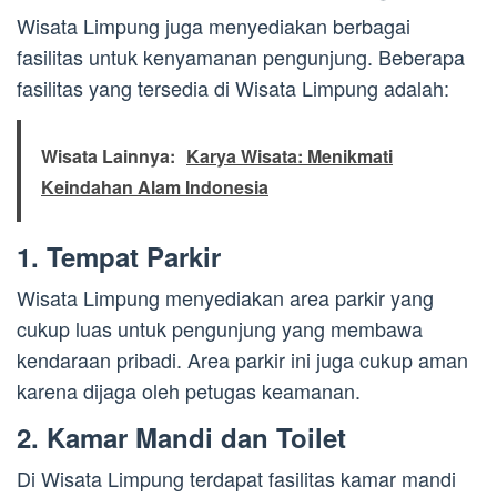
Wisata Limpung juga menyediakan berbagai
fasilitas untuk kenyamanan pengunjung. Beberapa
fasilitas yang tersedia di Wisata Limpung adalah:
Wisata Lainnya:
Karya Wisata: Menikmati
Keindahan Alam Indonesia
1. Tempat Parkir
Wisata Limpung menyediakan area parkir yang
cukup luas untuk pengunjung yang membawa
kendaraan pribadi. Area parkir ini juga cukup aman
karena dijaga oleh petugas keamanan.
2. Kamar Mandi dan Toilet
Di Wisata Limpung terdapat fasilitas kamar mandi