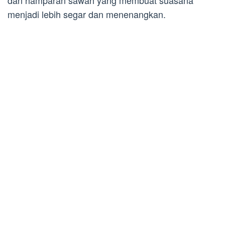
dan hamparan sawah yang membuat suasana
menjadi lebih segar dan menenangkan.