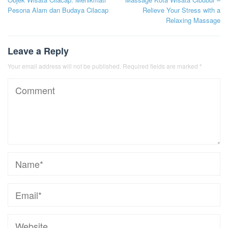
navigation
Pesona Alam dan Budaya Cilacap
Relieve Your Stress with a
Relaxing Massage
Leave a Reply
Your email address will not be published.
Required fields are marked
*