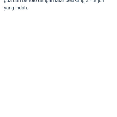
gua dan berfoto dengan latar belakang air terjun
yang indah.