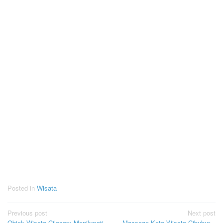
Posted in
Wisata
Post
Previous post
Next post
Objek Wisata Cilacap: Menikmati
Massage Kota Wisata Cibubur –