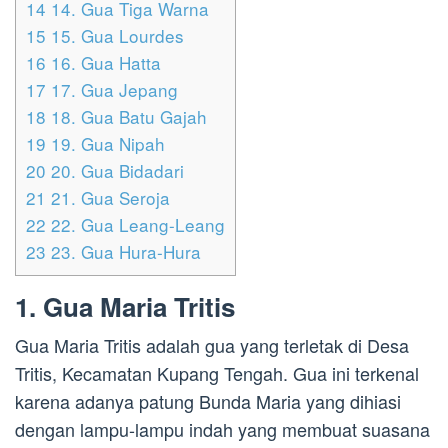
14
14. Gua Tiga Warna
15
15. Gua Lourdes
16
16. Gua Hatta
17
17. Gua Jepang
18
18. Gua Batu Gajah
19
19. Gua Nipah
20
20. Gua Bidadari
21
21. Gua Seroja
22
22. Gua Leang-Leang
23
23. Gua Hura-Hura
1. Gua Maria Tritis
Gua Maria Tritis adalah gua yang terletak di Desa
Tritis, Kecamatan Kupang Tengah. Gua ini terkenal
karena adanya patung Bunda Maria yang dihiasi
dengan lampu-lampu indah yang membuat suasana