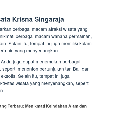
sata Krisna Singaraja
arkan berbagai macam atraksi wisata yang
menikmati berbagai macam wahana permainan,
lain. Selain itu, tempat ini juga memiliki kolam
bermain yang menyenangkan.
, Anda juga dapat menemukan berbagai
 seperti menonton pertunjukan tari Bali dan
sotis. Selain itu, tempat ini juga
ivitas wisata yang menyenangkan, seperti
n.
ng Terbaru: Menikmati Keindahan Alam dan