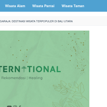
Wisata Alam
Wisata Pantai
Wisata Taman
NGARAJA: DESTINASI WISATA TERPOPULER DI BALI UTARA