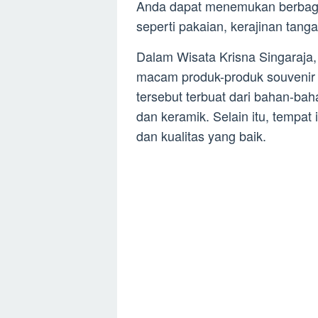
Anda dapat menemukan berbaga
seperti pakaian, kerajinan tanga
Dalam Wisata Krisna Singaraja
macam produk-produk souvenir 
tersebut terbuat dari bahan-baha
dan keramik. Selain itu, tempat
dan kualitas yang baik.