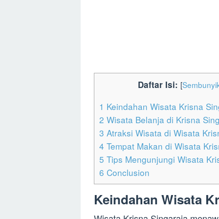
Daftar Isi:
[
Sembunyi
1
Keindahan Wisata Krisna Sin
2
Wisata Belanja di Krisna Sin
3
Atraksi Wisata di Wisata Kris
4
Tempat Makan di Wisata Kris
5
Tips Mengunjungi Wisata Kri
6
Conclusion
Keindahan Wisata Kr
Wisata Krisna Singaraja mena