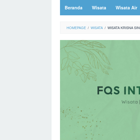
Beranda
Wisata
Wisata Air
HOMEPAGE
/
WISATA
/
WISATA KRISNA SI