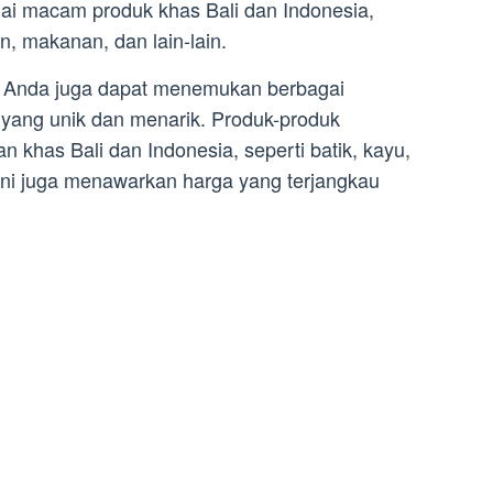
i macam produk khas Bali dan Indonesia,
n, makanan, dan lain-lain.
, Anda juga dapat menemukan berbagai
yang unik dan menarik. Produk-produk
n khas Bali dan Indonesia, seperti batik, kayu,
 ini juga menawarkan harga yang terjangkau