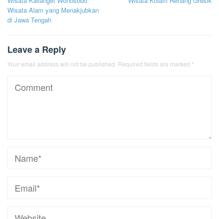
Wisata Kalianget Wonosobo:
Wisata Kolam Renang Gresik
navigation
Wisata Alam yang Menakjubkan
di Jawa Tengah
Leave a Reply
Your email address will not be published.
Required fields are marked
*