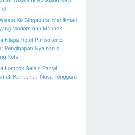
and
Wisata Ke Singapura: Menikmati
 yang Modern dan Menarik
a Niaga Hotel Purwokerto
a: Penginapan Nyaman di
ng Kota
a Lombok Selain Pantai:
kmati Keindahan Nusa Tenggara