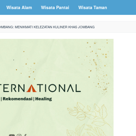
Wisata Alam
Wisata Pantai
Wisata Taman
OMBANG: MENIKMATI KELEZATAN KULINER KHAS JOMBANG