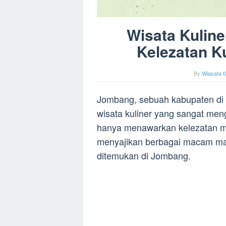
Wisata Kulin
Kelezatan K
By
Wiasata 0
Jombang, sebuah kabupaten di 
wisata kuliner yang sangat men
hanya menawarkan kelezatan ma
menyajikan berbagai macam mak
ditemukan di Jombang.