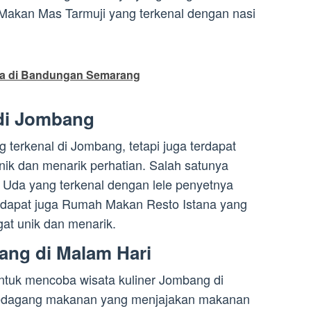
 Makan Mas Tarmuji yang terkenal dengan nasi
ta di Bandungan Semarang
di Jombang
terkenal di Jombang, tetapi juga terdapat
ik dan menarik perhatian. Salah satunya
 Uda yang terkenal dengan lele penyetnya
 terdapat juga Rumah Makan Resto Istana yang
gat unik dan menarik.
ang di Malam Hari
tuk mencoba wisata kuliner Jombang di
pedagang makanan yang menjajakan makanan