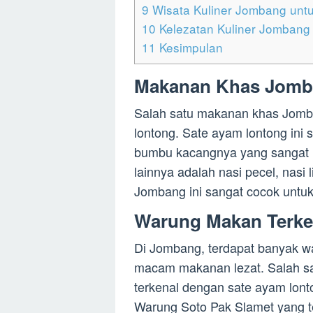
9
Wisata Kuliner Jombang unt
10
Kelezatan Kuliner Jombang
11
Kesimpulan
Makanan Khas Jom
Salah satu makanan khas Jomba
lontong. Sate ayam lontong ini
bumbu kacangnya yang sangat l
lainnya adalah nasi pecel, nas
Jombang ini sangat cocok untuk
Warung Makan Terke
Di Jombang, terdapat banyak w
macam makanan lezat. Salah s
terkenal dengan sate ayam lonto
Warung Soto Pak Slamet yang t