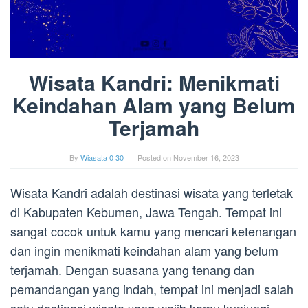
Wisata Kandri: Menikmati
Keindahan Alam yang Belum
Terjamah
By
Wiasata 0 30
Posted on
November 16, 2023
Wisata Kandri adalah destinasi wisata yang terletak
di Kabupaten Kebumen, Jawa Tengah. Tempat ini
sangat cocok untuk kamu yang mencari ketenangan
dan ingin menikmati keindahan alam yang belum
terjamah. Dengan suasana yang tenang dan
pemandangan yang indah, tempat ini menjadi salah