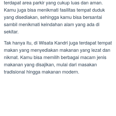
terdapat area parkir yang cukup luas dan aman.
Kamu juga bisa menikmati fasilitas tempat duduk
yang disediakan, sehingga kamu bisa bersantai
sambil menikmati keindahan alam yang ada di
sekitar.
Tak hanya itu, di Wisata Kandri juga terdapat tempat
makan yang menyediakan makanan yang lezat dan
nikmat. Kamu bisa memilih berbagai macam jenis
makanan yang disajikan, mulai dari masakan
tradisional hingga makanan modern.