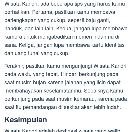
Wisata Kandri, ada beberapa tips yang harus kamu
perhatikan. Pertama, pastikan kamu membawa
perlengkapan yang cukup, seperti baju ganti,
handuk, dan lain-lain. Kedua, jangan lupa membawa
kamera untuk mengabadikan momen indahmu di
sana. Ketiga, jangan lupa membawa kartu identitas
dan uang tunai yang cukup.
Terakhir, pastikan kamu mengunjungi Wisata Kandri
pada waktu yang tepat. Hindari berkunjung pada
saat musim hujan karena jalanan yang licin dapat
membahayakan keselamatanmu. Sebaiknya kamu
berkunjung pada saat musim kemarau, karena pada
saat itu pemandangan di sekitar akan lebih indah.
Kesimpulan
Wisata Kandri adalah destinasi wisata yang wajib