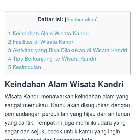
Daftar Isi:
[
Sembunyikan
]
1
Keindahan Alam Wisata Kandri
2
Fasilitas di Wisata Kandri
3
Aktivitas yang Bisa Dilakukan di Wisata Kandri
4
Tips Berkunjung ke Wisata Kandri
5
Kesimpulan
Keindahan Alam Wisata Kandri
Wisata Kandri menawarkan keindahan alam yang
sangat memukau. Kamu akan disuguhkan dengan
pemandangan perbukitan yang hijau dan air terjun
yang cantik. Tempat ini juga memiliki udara yang
segar dan sejuk, cocok untuk kamu yang ingin
melepas penat dari kepenatan kota.