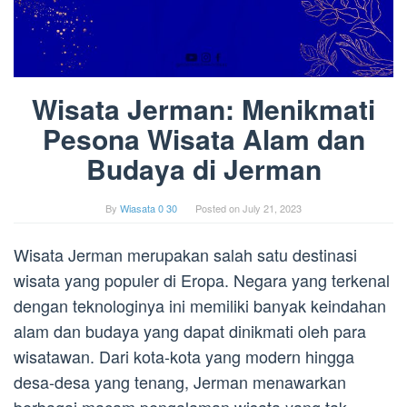
Wisata Jerman: Menikmati
Pesona Wisata Alam dan
Budaya di Jerman
By
Wiasata 0 30
Posted on
July 21, 2023
Wisata Jerman merupakan salah satu destinasi
wisata yang populer di Eropa. Negara yang terkenal
dengan teknologinya ini memiliki banyak keindahan
alam dan budaya yang dapat dinikmati oleh para
wisatawan. Dari kota-kota yang modern hingga
desa-desa yang tenang, Jerman menawarkan