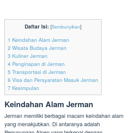
Daftar Isi:
[
Sembunyikan
]
1
Keindahan Alam Jerman
2
Wisata Budaya Jerman
3
Kuliner Jerman
4
Penginapan di Jerman
5
Transportasi di Jerman
6
Visa dan Persyaratan Masuk Jerman
7
Kesimpulan
Keindahan Alam Jerman
Jerman memiliki berbagai macam keindahan alam
yang menakjubkan. Di antaranya adalah
Pegunungan Alpen yang terkenal dengan