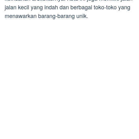
jalan kecil yang indah dan berbagai toko-toko yang
menawarkan barang-barang unik.