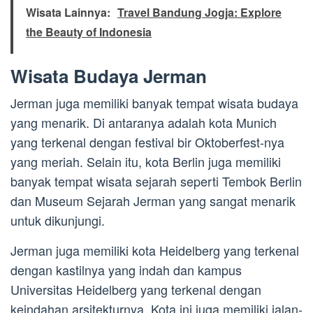
Wisata Lainnya:
Travel Bandung Jogja: Explore
the Beauty of Indonesia
Wisata Budaya Jerman
Jerman juga memiliki banyak tempat wisata budaya
yang menarik. Di antaranya adalah kota Munich
yang terkenal dengan festival bir Oktoberfest-nya
yang meriah. Selain itu, kota Berlin juga memiliki
banyak tempat wisata sejarah seperti Tembok Berlin
dan Museum Sejarah Jerman yang sangat menarik
untuk dikunjungi.
Jerman juga memiliki kota Heidelberg yang terkenal
dengan kastilnya yang indah dan kampus
Universitas Heidelberg yang terkenal dengan
keindahan arsitekturnya. Kota ini juga memiliki jalan-