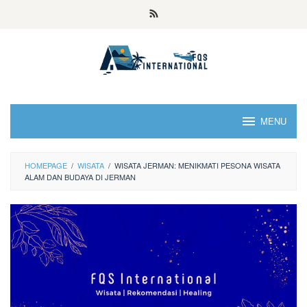
MENU
HOMEPAGE
/
WISATA
/
WISATA JERMAN: MENIKMATI PESONA WISATA
ALAM DAN BUDAYA DI JERMAN