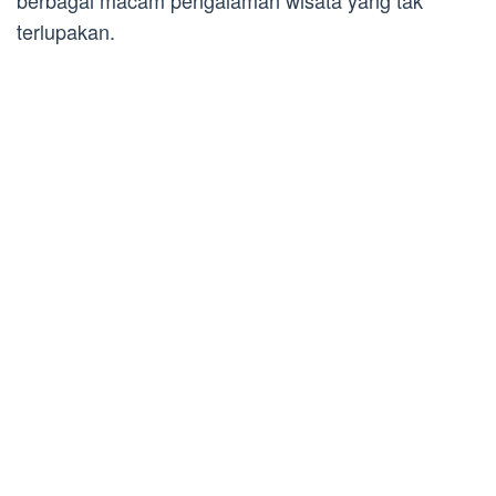
berbagai macam pengalaman wisata yang tak
terlupakan.