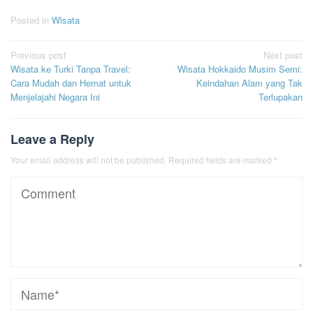
Posted in
Wisata
Post
Previous post
Next post
Wisata ke Turki Tanpa Travel:
Wisata Hokkaido Musim Semi:
navigation
Cara Mudah dan Hemat untuk
Keindahan Alam yang Tak
Menjelajahi Negara Ini
Terlupakan
Leave a Reply
Your email address will not be published.
Required fields are marked
*