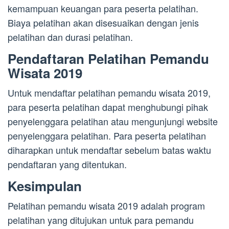
kemampuan keuangan para peserta pelatihan.
Biaya pelatihan akan disesuaikan dengan jenis
pelatihan dan durasi pelatihan.
Pendaftaran Pelatihan Pemandu
Wisata 2019
Untuk mendaftar pelatihan pemandu wisata 2019,
para peserta pelatihan dapat menghubungi pihak
penyelenggara pelatihan atau mengunjungi website
penyelenggara pelatihan. Para peserta pelatihan
diharapkan untuk mendaftar sebelum batas waktu
pendaftaran yang ditentukan.
Kesimpulan
Pelatihan pemandu wisata 2019 adalah program
pelatihan yang ditujukan untuk para pemandu