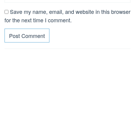
Save my name, email, and website in this browser
for the next time I comment.