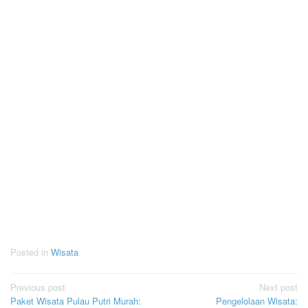
Posted in
Wisata
Post
Previous post
Next post
Paket Wisata Pulau Putri Murah:
Pengelolaan Wisata: