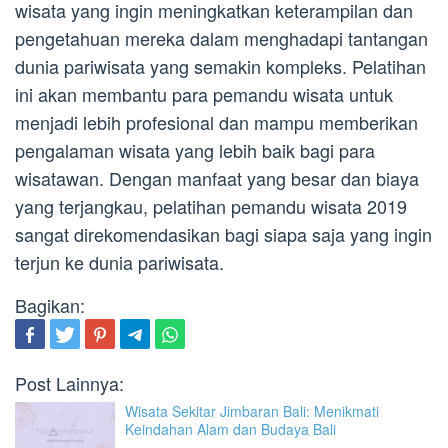
wisata yang ingin meningkatkan keterampilan dan
pengetahuan mereka dalam menghadapi tantangan
dunia pariwisata yang semakin kompleks. Pelatihan
ini akan membantu para pemandu wisata untuk
menjadi lebih profesional dan mampu memberikan
pengalaman wisata yang lebih baik bagi para
wisatawan. Dengan manfaat yang besar dan biaya
yang terjangkau, pelatihan pemandu wisata 2019
sangat direkomendasikan bagi siapa saja yang ingin
terjun ke dunia pariwisata.
Bagikan:
Post Lainnya:
Wisata Sekitar Jimbaran Bali: Menikmati
Keindahan Alam dan Budaya Bali