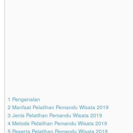
1
Pengenalan
2
Manfaat Pelatihan Pemandu Wisata 2019
3
Jenis Pelatihan Pemandu Wisata 2019
4
Metode Pelatihan Pemandu Wisata 2019
5
Peserta Pelatihan Pemandu Wisata 2019