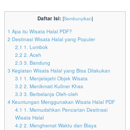
Daftar Isi:
[
Sembunyikan
]
1
Apa itu Wisata Halal PDF?
2
Destinasi Wisata Halal yang Populer
2.1
1. Lombok
2.2
2. Aceh
2.3
3. Bandung
3
Kegiatan Wisata Halal yang Bisa Dilakukan
3.1
1. Menjelajahi Objek Wisata
3.2
2. Menikmati Kuliner Khas
3.3
3. Berbelanja Oleh-oleh
4
Keuntungan Menggunakan Wisata Halal PDF
4.1
1. Memudahkan Pencarian Destinasi
Wisata Halal
4.2
2. Menghemat Waktu dan Biaya