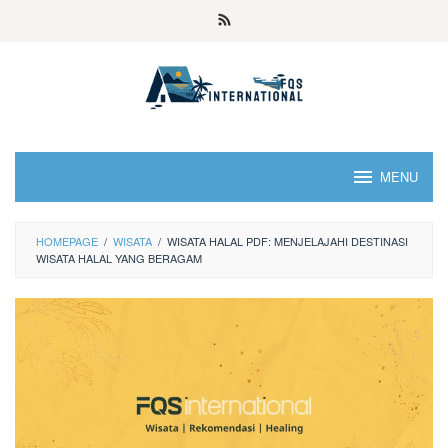
MENU
HOMEPAGE
/
WISATA
/
WISATA HALAL PDF: MENJELAJAHI DESTINASI
WISATA HALAL YANG BERAGAM