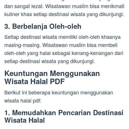
dan sangat lezat. Wisatawan muslim bisa menikmati
kuliner khas setiap destinasi wisata yang dikunjungi.
3. Berbelanja Oleh-oleh
Setiap destinasi wisata memiliki oleh-oleh khasnya
masing-masing. Wisatawan muslim bisa membeli
oleh-oleh yang halal sebagai kenang-kenangan dari
setiap destinasi wisata yang dikunjungi.
Keuntungan Menggunakan
Wisata Halal PDF
Berikut ini beberapa keuntungan menggunakan
wisata halal pdf:
1. Memudahkan Pencarian Destinasi
Wisata Halal