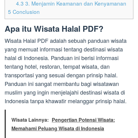
4.3
3. Menjamin Keamanan dan Kenyamanan
5
Conclusion
Apa itu Wisata Halal PDF?
Wisata Halal PDF adalah sebuah panduan wisata
yang memuat informasi tentang destinasi wisata
halal di Indonesia. Panduan ini berisi informasi
tentang hotel, restoran, tempat wisata, dan
transportasi yang sesuai dengan prinsip halal.
Panduan ini sangat membantu bagi wisatawan
muslim yang ingin menjelajahi destinasi wisata di
Indonesia tanpa khawatir melanggar prinsip halal.
Wisata Lainnya:
Pengertian Potensi Wisata:
Memahami Peluang Wisata di Indonesia