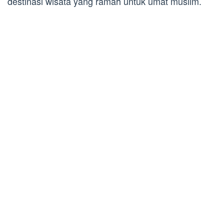
destinasi wisata yang ramah untuk umat muslim.