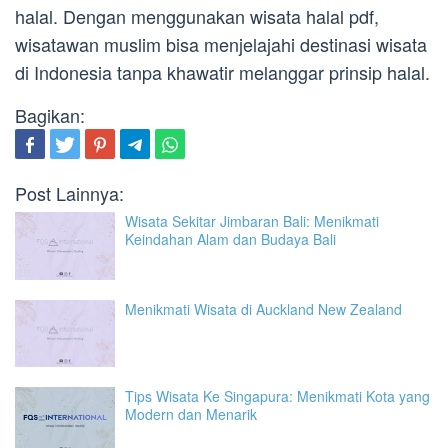
halal. Dengan menggunakan wisata halal pdf,
wisatawan muslim bisa menjelajahi destinasi wisata
di Indonesia tanpa khawatir melanggar prinsip halal.
Bagikan:
Post Lainnya:
Wisata Sekitar Jimbaran Bali: Menikmati
Keindahan Alam dan Budaya Bali
Menikmati Wisata di Auckland New Zealand
Tips Wisata Ke Singapura: Menikmati Kota yang
Modern dan Menarik