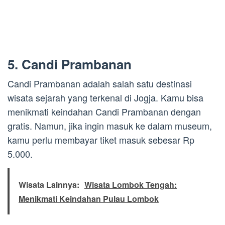
5. Candi Prambanan
Candi Prambanan adalah salah satu destinasi
wisata sejarah yang terkenal di Jogja. Kamu bisa
menikmati keindahan Candi Prambanan dengan
gratis. Namun, jika ingin masuk ke dalam museum,
kamu perlu membayar tiket masuk sebesar Rp
5.000.
Wisata Lainnya:
Wisata Lombok Tengah:
Menikmati Keindahan Pulau Lombok