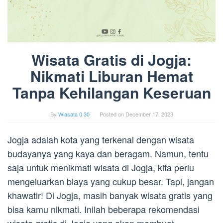
Wisata Gratis di Jogja:
Nikmati Liburan Hemat
Tanpa Kehilangan Keseruan
By
Wiasata 0 30
Posted on
December 17, 2023
Jogja adalah kota yang terkenal dengan wisata
budayanya yang kaya dan beragam. Namun, tentu
saja untuk menikmati wisata di Jogja, kita perlu
mengeluarkan biaya yang cukup besar. Tapi, jangan
khawatir! Di Jogja, masih banyak wisata gratis yang
bisa kamu nikmati. Inilah beberapa rekomendasi