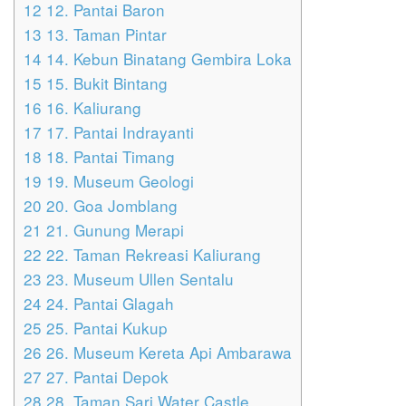
12
12. Pantai Baron
13
13. Taman Pintar
14
14. Kebun Binatang Gembira Loka
15
15. Bukit Bintang
16
16. Kaliurang
17
17. Pantai Indrayanti
18
18. Pantai Timang
19
19. Museum Geologi
20
20. Goa Jomblang
21
21. Gunung Merapi
22
22. Taman Rekreasi Kaliurang
23
23. Museum Ullen Sentalu
24
24. Pantai Glagah
25
25. Pantai Kukup
26
26. Museum Kereta Api Ambarawa
27
27. Pantai Depok
28
28. Taman Sari Water Castle