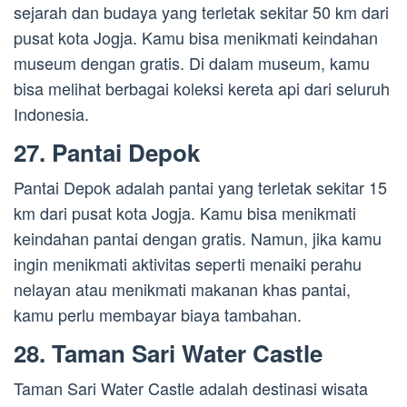
sejarah dan budaya yang terletak sekitar 50 km dari
pusat kota Jogja. Kamu bisa menikmati keindahan
museum dengan gratis. Di dalam museum, kamu
bisa melihat berbagai koleksi kereta api dari seluruh
Indonesia.
27. Pantai Depok
Pantai Depok adalah pantai yang terletak sekitar 15
km dari pusat kota Jogja. Kamu bisa menikmati
keindahan pantai dengan gratis. Namun, jika kamu
ingin menikmati aktivitas seperti menaiki perahu
nelayan atau menikmati makanan khas pantai,
kamu perlu membayar biaya tambahan.
28. Taman Sari Water Castle
Taman Sari Water Castle adalah destinasi wisata