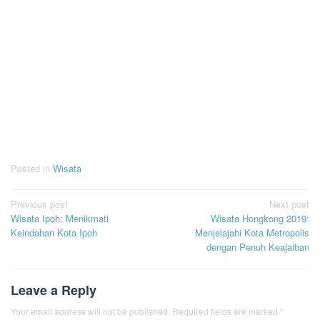
Posted in
Wisata
Post
Previous post
Next post
Wisata Ipoh: Menikmati
Wisata Hongkong 2019:
navigation
Keindahan Kota Ipoh
Menjelajahi Kota Metropolis
dengan Penuh Keajaiban
Leave a Reply
Your email address will not be published.
Required fields are marked
*