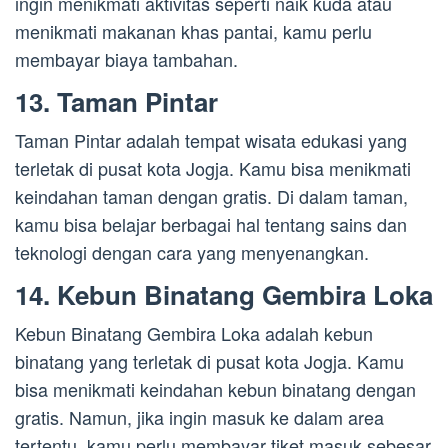
ingin menikmati aktivitas seperti naik kuda atau
menikmati makanan khas pantai, kamu perlu
membayar biaya tambahan.
13. Taman Pintar
Taman Pintar adalah tempat wisata edukasi yang
terletak di pusat kota Jogja. Kamu bisa menikmati
keindahan taman dengan gratis. Di dalam taman,
kamu bisa belajar berbagai hal tentang sains dan
teknologi dengan cara yang menyenangkan.
14. Kebun Binatang Gembira Loka
Kebun Binatang Gembira Loka adalah kebun
binatang yang terletak di pusat kota Jogja. Kamu
bisa menikmati keindahan kebun binatang dengan
gratis. Namun, jika ingin masuk ke dalam area
tertentu, kamu perlu membayar tiket masuk sebesar