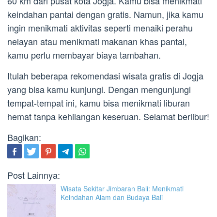
60 km dari pusat kota Jogja. Kamu bisa menikmati
keindahan pantai dengan gratis. Namun, jika kamu
ingin menikmati aktivitas seperti menaiki perahu
nelayan atau menikmati makanan khas pantai,
kamu perlu membayar biaya tambahan.
Itulah beberapa rekomendasi wisata gratis di Jogja
yang bisa kamu kunjungi. Dengan mengunjungi
tempat-tempat ini, kamu bisa menikmati liburan
hemat tanpa kehilangan keseruan. Selamat berlibur!
Bagikan:
Post Lainnya:
Wisata Sekitar Jimbaran Bali: Menikmati
Keindahan Alam dan Budaya Bali