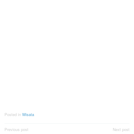
Posted in
Wisata
Post
Previous post
Next post