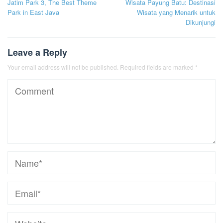
Jatim Park 3, The Best Theme
Wisata Payung Batu: Destinasi
navigation
Park in East Java
Wisata yang Menarik untuk
Dikunjungi
Leave a Reply
Your email address will not be published.
Required fields are marked
*