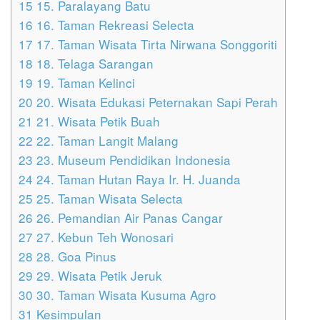
15
15. Paralayang Batu
16
16. Taman Rekreasi Selecta
17
17. Taman Wisata Tirta Nirwana Songgoriti
18
18. Telaga Sarangan
19
19. Taman Kelinci
20
20. Wisata Edukasi Peternakan Sapi Perah
21
21. Wisata Petik Buah
22
22. Taman Langit Malang
23
23. Museum Pendidikan Indonesia
24
24. Taman Hutan Raya Ir. H. Juanda
25
25. Taman Wisata Selecta
26
26. Pemandian Air Panas Cangar
27
27. Kebun Teh Wonosari
28
28. Goa Pinus
29
29. Wisata Petik Jeruk
30
30. Taman Wisata Kusuma Agro
31
Kesimpulan