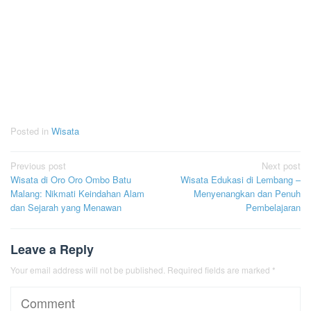
Posted in
Wisata
Post
Previous post
Next post
Wisata di Oro Oro Ombo Batu
Wisata Edukasi di Lembang –
navigation
Malang: Nikmati Keindahan Alam
Menyenangkan dan Penuh
dan Sejarah yang Menawan
Pembelajaran
Leave a Reply
Your email address will not be published.
Required fields are marked
*