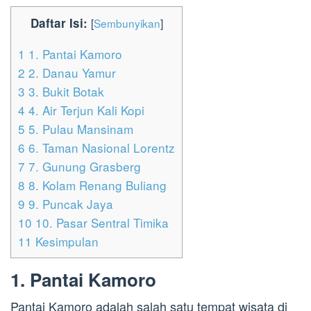
Daftar Isi:
[
Sembunyikan
]
1
1. Pantai Kamoro
2
2. Danau Yamur
3
3. Bukit Botak
4
4. Air Terjun Kali Kopi
5
5. Pulau Mansinam
6
6. Taman Nasional Lorentz
7
7. Gunung Grasberg
8
8. Kolam Renang Buliang
9
9. Puncak Jaya
10
10. Pasar Sentral Timika
11
Kesimpulan
1. Pantai Kamoro
Pantai Kamoro adalah salah satu tempat wisata di