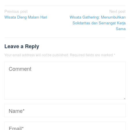
Post
Previous post
Next post
Wisata Dieng Malam Hari
Wisata Gathering: Menumbuhkan
navigation
Solidaritas dan Semangat Kerja
Sama
Leave a Reply
Your email address will not be published.
Required fields are marked
*