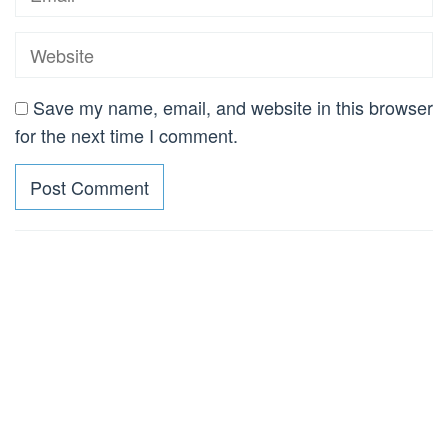
Save my name, email, and website in this browser
for the next time I comment.