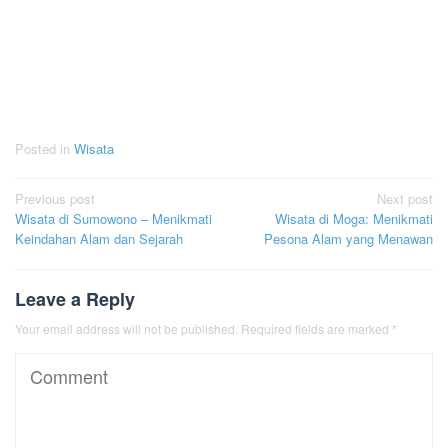
Posted in
Wisata
Post
Previous post
Next post
Wisata di Sumowono – Menikmati
Wisata di Moga: Menikmati
navigation
Keindahan Alam dan Sejarah
Pesona Alam yang Menawan
Leave a Reply
Your email address will not be published.
Required fields are marked
*