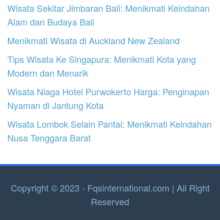
Wisata Sekitar Jimbaran Bali: Menikmati Keindahan
Alam dan Budaya Bali
Menikmati Wisata di Auckland New Zealand
Tips Wisata Ke Singapura: Menikmati Kota yang
Modern dan Menarik
Wisata Niaga Hotel Purwokerto Harga: Penginapan
Nyaman di Jantung Kota
Wisata Lombok Selain Pantai: Menikmati Keindahan
Nusa Tenggara Barat
Copyright © 2023 - Fqsinternational.com | All Right
Reserved