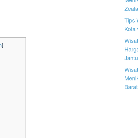
Zeal
Tips 
Kota
Wisat
n
]
Harg
Jantu
Wisat
Meni
Barat