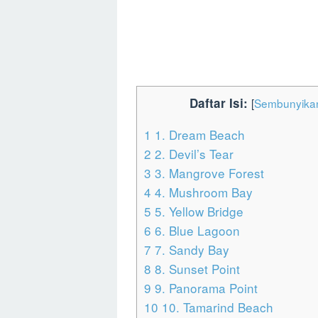
Daftar Isi:
[
Sembunyika
1
1. Dream Beach
2
2. Devil’s Tear
3
3. Mangrove Forest
4
4. Mushroom Bay
5
5. Yellow Bridge
6
6. Blue Lagoon
7
7. Sandy Bay
8
8. Sunset Point
9
9. Panorama Point
10
10. Tamarind Beach