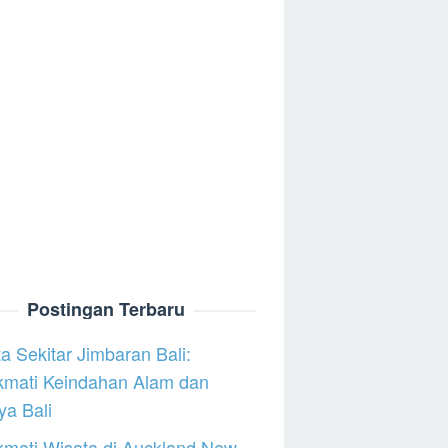
Postingan Terbaru
a Sekitar Jimbaran Bali:
kmati Keindahan Alam dan
a Bali
mati Wisata di Auckland New