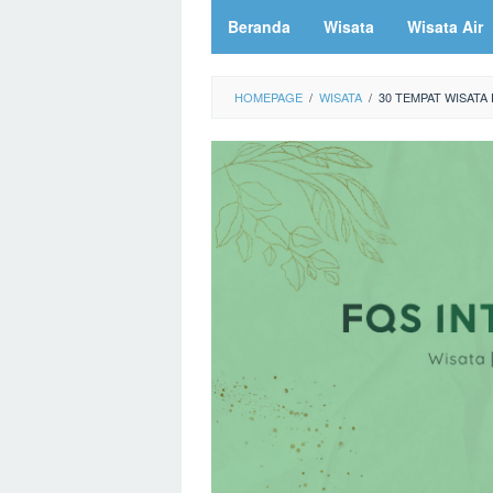
Beranda
Wisata
Wisata Air
HOMEPAGE
/
WISATA
/
30 TEMPAT WISATA