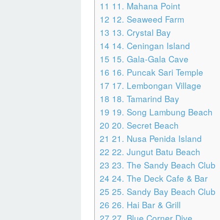
11
11. Mahana Point
12
12. Seaweed Farm
13
13. Crystal Bay
14
14. Ceningan Island
15
15. Gala-Gala Cave
16
16. Puncak Sari Temple
17
17. Lembongan Village
18
18. Tamarind Bay
19
19. Song Lambung Beach
20
20. Secret Beach
21
21. Nusa Penida Island
22
22. Jungut Batu Beach
23
23. The Sandy Beach Club
24
24. The Deck Cafe & Bar
25
25. Sandy Bay Beach Club
26
26. Hai Bar & Grill
27
27. Blue Corner Dive