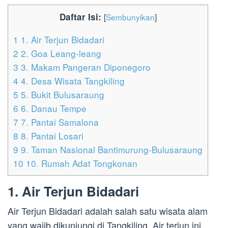
Daftar Isi:
[
Sembunyikan
]
1
1. Air Terjun Bidadari
2
2. Goa Leang-leang
3
3. Makam Pangeran Diponegoro
4
4. Desa Wisata Tangkiling
5
5. Bukit Bulusaraung
6
6. Danau Tempe
7
7. Pantai Samalona
8
8. Pantai Losari
9
9. Taman Nasional Bantimurung-Bulusaraung
10
10. Rumah Adat Tongkonan
1. Air Terjun Bidadari
Air Terjun Bidadari adalah salah satu wisata alam
yang wajib dikunjungi di Tangkiling. Air terjun ini