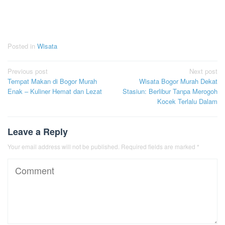
Posted in
Wisata
Post
Previous post
Next post
Tempat Makan di Bogor Murah
Wisata Bogor Murah Dekat
navigation
Enak – Kuliner Hemat dan Lezat
Stasiun: Berlibur Tanpa Merogoh
Kocek Terlalu Dalam
Leave a Reply
Your email address will not be published.
Required fields are marked
*