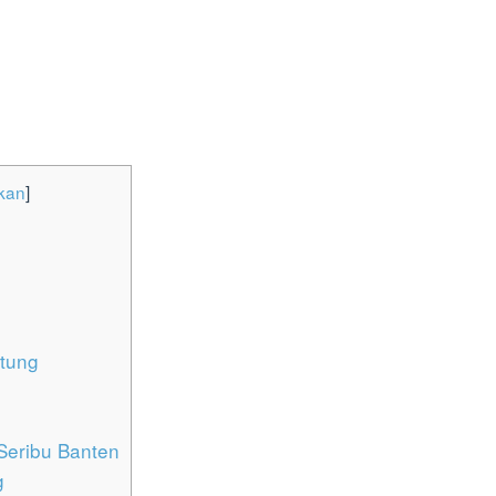
kan
]
tung
Seribu Banten
g