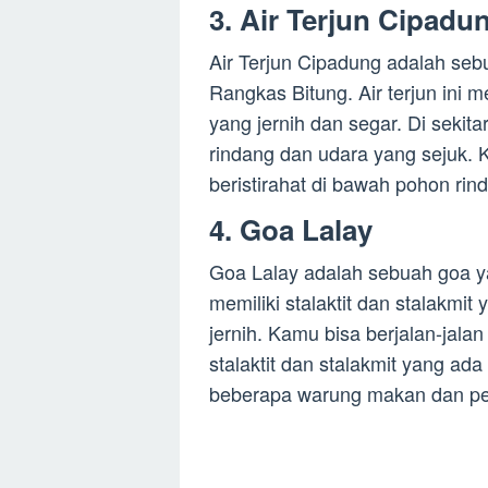
3. Air Terjun Cipadu
Air Terjun Cipadung adalah sebu
Rangkas Bitung. Air terjun ini m
yang jernih dan segar. Di sekit
rindang dan udara yang sejuk.
beristirahat di bawah pohon rind
4. Goa Lalay
Goa Lalay adalah sebuah goa ya
memiliki stalaktit dan stalakmi
jernih. Kamu bisa berjalan-jala
stalaktit dan stalakmit yang ada 
beberapa warung makan dan pe