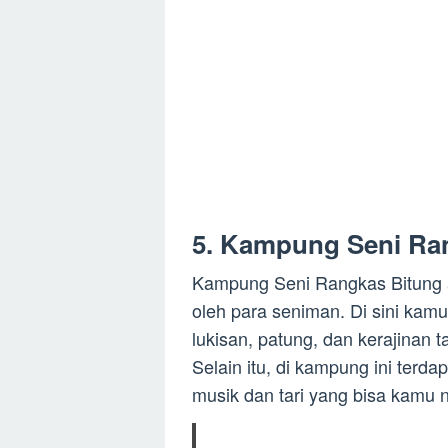
5. Kampung Seni Ra
Kampung Seni Rangkas Bitung 
oleh para seniman. Di sini kamu
lukisan, patung, dan kerajinan 
Selain itu, di kampung ini terda
musik dan tari yang bisa kamu n