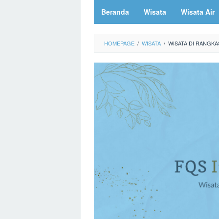
Beranda
Wisata
Wisata Air
HOMEPAGE
/
WISATA
/
WISATA DI RANGK