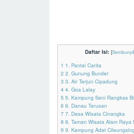
Daftar Isi:
[
Sembunyi
1
1. Pantai Carita
2
2. Gunung Bunder
3
3. Air Terjun Cipadung
4
4. Goa Lalay
5
5. Kampung Seni Rangkas Bi
6
6. Danau Tarusan
7
7. Desa Wisata Cinangka
8
8. Taman Wisata Alam Raya 
9
9. Kampung Adat Cileungsin