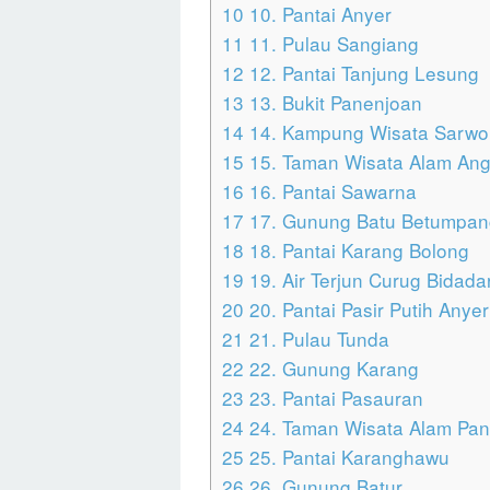
10
10. Pantai Anyer
11
11. Pulau Sangiang
12
12. Pantai Tanjung Lesung
13
13. Bukit Panenjoan
14
14. Kampung Wisata Sarw
15
15. Taman Wisata Alam An
16
16. Pantai Sawarna
17
17. Gunung Batu Betumpan
18
18. Pantai Karang Bolong
19
19. Air Terjun Curug Bidadar
20
20. Pantai Pasir Putih Anyer
21
21. Pulau Tunda
22
22. Gunung Karang
23
23. Pantai Pasauran
24
24. Taman Wisata Alam Pant
25
25. Pantai Karanghawu
26
26. Gunung Batur