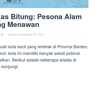
kas Bitung: Pesona Alam
ng Menawan
 30
Posted on
September 24, 2023
h kota kecil yang terletak di Provinsi Banten,
cil, kota ini memiliki banyak sekali potensi
tkan. Berikut adalah beberapa wisata di
 kunjungi: