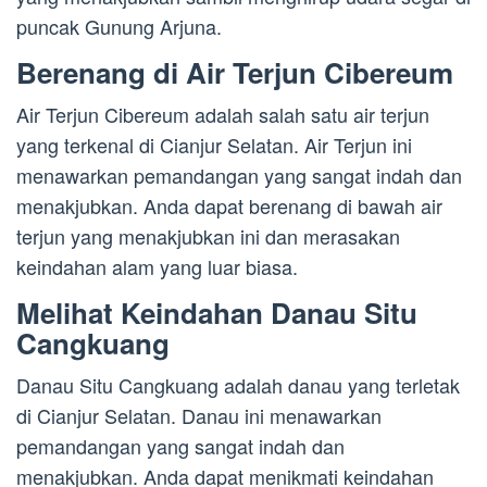
puncak Gunung Arjuna.
Berenang di Air Terjun Cibereum
Air Terjun Cibereum adalah salah satu air terjun
yang terkenal di Cianjur Selatan. Air Terjun ini
menawarkan pemandangan yang sangat indah dan
menakjubkan. Anda dapat berenang di bawah air
terjun yang menakjubkan ini dan merasakan
keindahan alam yang luar biasa.
Melihat Keindahan Danau Situ
Cangkuang
Danau Situ Cangkuang adalah danau yang terletak
di Cianjur Selatan. Danau ini menawarkan
pemandangan yang sangat indah dan
menakjubkan. Anda dapat menikmati keindahan