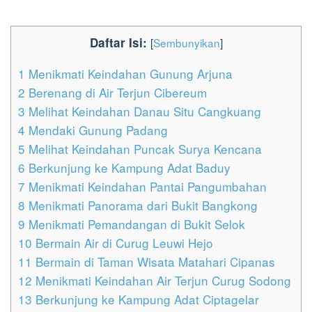
Daftar Isi:
[
Sembunyikan
]
1
Menikmati Keindahan Gunung Arjuna
2
Berenang di Air Terjun Cibereum
3
Melihat Keindahan Danau Situ Cangkuang
4
Mendaki Gunung Padang
5
Melihat Keindahan Puncak Surya Kencana
6
Berkunjung ke Kampung Adat Baduy
7
Menikmati Keindahan Pantai Pangumbahan
8
Menikmati Panorama dari Bukit Bangkong
9
Menikmati Pemandangan di Bukit Selok
10
Bermain Air di Curug Leuwi Hejo
11
Bermain di Taman Wisata Matahari Cipanas
12
Menikmati Keindahan Air Terjun Curug Sodong
13
Berkunjung ke Kampung Adat Ciptagelar