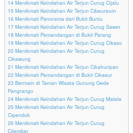
14
Menikmati Keindahan Air Terjun Curug Cijalu
15
Menikmati Keindahan Air Terjun Cibeureum
16
Menikmati Panorama dari Bukit Buntu
17
Menikmati Keindahan Air Terjun Curug Sawer
18
Menikmati Pemandangan di Bukit Parang
19
Menikmati Keindahan Air Terjun Curug Cikaso
20
Menikmati Keindahan Air Terjun Curug
Cikawung
21
Menikmati Keindahan Air Terjun Cikahuripan
22
Menikmati Pemandangan di Bukit Cikasur
23
Bermain di Taman Wisata Gunung Gede
Pangrango
24
Menikmati Keindahan Air Terjun Curug Malela
25
Menikmati Keindahan Air Terjun Curug
Cipendok
26
Menikmati Keindahan Air Terjun Curug
Cilember