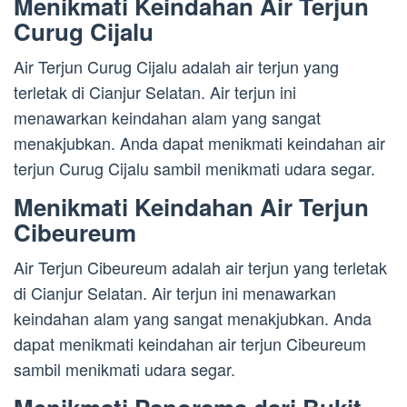
Menikmati Keindahan Air Terjun
Curug Cijalu
Air Terjun Curug Cijalu adalah air terjun yang
terletak di Cianjur Selatan. Air terjun ini
menawarkan keindahan alam yang sangat
menakjubkan. Anda dapat menikmati keindahan air
terjun Curug Cijalu sambil menikmati udara segar.
Menikmati Keindahan Air Terjun
Cibeureum
Air Terjun Cibeureum adalah air terjun yang terletak
di Cianjur Selatan. Air terjun ini menawarkan
keindahan alam yang sangat menakjubkan. Anda
dapat menikmati keindahan air terjun Cibeureum
sambil menikmati udara segar.