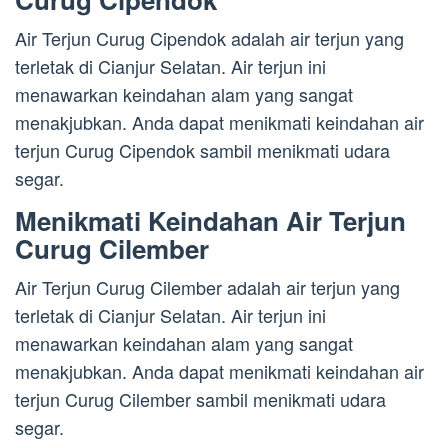
Air Terjun Curug Cipendok adalah air terjun yang
terletak di Cianjur Selatan. Air terjun ini
menawarkan keindahan alam yang sangat
menakjubkan. Anda dapat menikmati keindahan air
terjun Curug Cipendok sambil menikmati udara
segar.
Menikmati Keindahan Air Terjun
Curug Cilember
Air Terjun Curug Cilember adalah air terjun yang
terletak di Cianjur Selatan. Air terjun ini
menawarkan keindahan alam yang sangat
menakjubkan. Anda dapat menikmati keindahan air
terjun Curug Cilember sambil menikmati udara
segar.