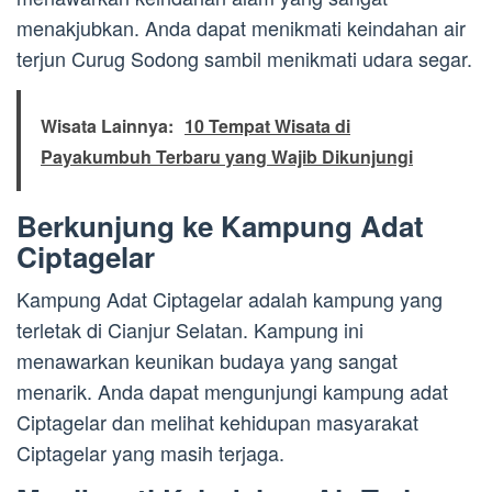
menakjubkan. Anda dapat menikmati keindahan air
terjun Curug Sodong sambil menikmati udara segar.
Wisata Lainnya:
10 Tempat Wisata di
Payakumbuh Terbaru yang Wajib Dikunjungi
Berkunjung ke Kampung Adat
Ciptagelar
Kampung Adat Ciptagelar adalah kampung yang
terletak di Cianjur Selatan. Kampung ini
menawarkan keunikan budaya yang sangat
menarik. Anda dapat mengunjungi kampung adat
Ciptagelar dan melihat kehidupan masyarakat
Ciptagelar yang masih terjaga.