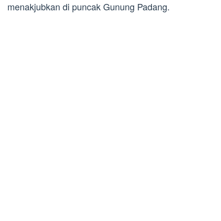
menakjubkan di puncak Gunung Padang.