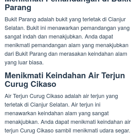
Parang
Bukit Parang adalah bukit yang terletak di Cianjur
Selatan. Bukit ini menawarkan pemandangan yang
sangat indah dan menakjubkan. Anda dapat
menikmati pemandangan alam yang menakjubkan
dari Bukit Parang dan merasakan keindahan alam
yang luar biasa.
Menikmati Keindahan Air Terjun
Curug Cikaso
Air Terjun Curug Cikaso adalah air terjun yang
terletak di Cianjur Selatan. Air terjun ini
menawarkan keindahan alam yang sangat
menakjubkan. Anda dapat menikmati keindahan air
terjun Curug Cikaso sambil menikmati udara segar.