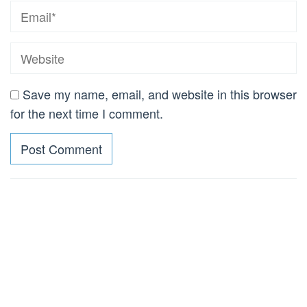
Save my name, email, and website in this browser
for the next time I comment.