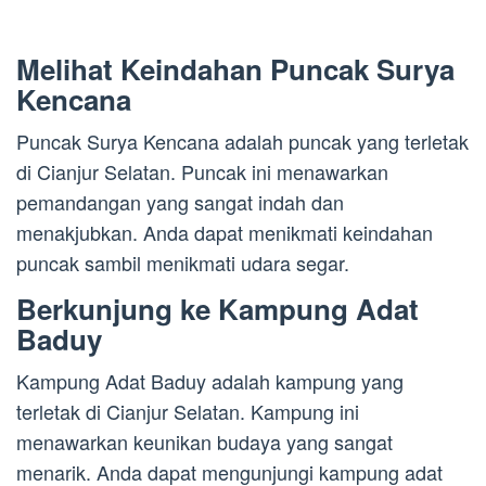
Melihat Keindahan Puncak Surya
Kencana
Puncak Surya Kencana adalah puncak yang terletak
di Cianjur Selatan. Puncak ini menawarkan
pemandangan yang sangat indah dan
menakjubkan. Anda dapat menikmati keindahan
puncak sambil menikmati udara segar.
Berkunjung ke Kampung Adat
Baduy
Kampung Adat Baduy adalah kampung yang
terletak di Cianjur Selatan. Kampung ini
menawarkan keunikan budaya yang sangat
menarik. Anda dapat mengunjungi kampung adat