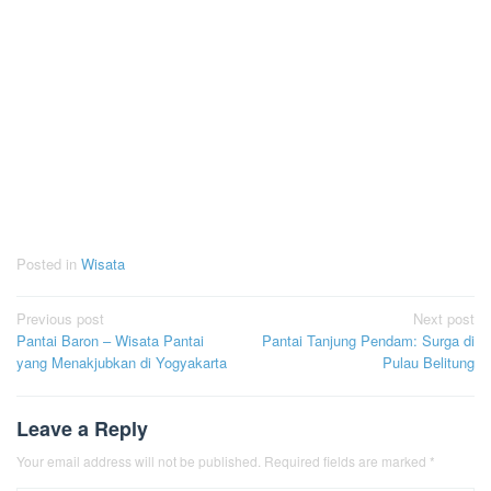
Posted in
Wisata
Post
Previous post
Next post
Pantai Baron – Wisata Pantai
Pantai Tanjung Pendam: Surga di
navigation
yang Menakjubkan di Yogyakarta
Pulau Belitung
Leave a Reply
Your email address will not be published.
Required fields are marked
*