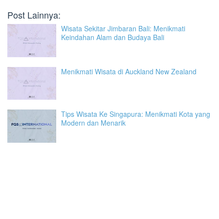
Post Lainnya:
Wisata Sekitar Jimbaran Bali: Menikmati
Keindahan Alam dan Budaya Bali
Menikmati Wisata di Auckland New Zealand
Tips Wisata Ke Singapura: Menikmati Kota yang
Modern dan Menarik