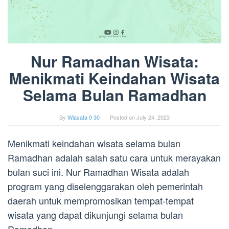
Nur Ramadhan Wisata:
Menikmati Keindahan Wisata
Selama Bulan Ramadhan
By
Wiasata 0 30
Posted on
July 24, 2023
Menikmati keindahan wisata selama bulan
Ramadhan adalah salah satu cara untuk merayakan
bulan suci ini. Nur Ramadhan Wisata adalah
program yang diselenggarakan oleh pemerintah
daerah untuk mempromosikan tempat-tempat
wisata yang dapat dikunjungi selama bulan