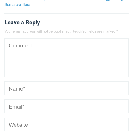
Sumatera Barat
Leave a Reply
Your email address will not be published.
Required fields are marked
*