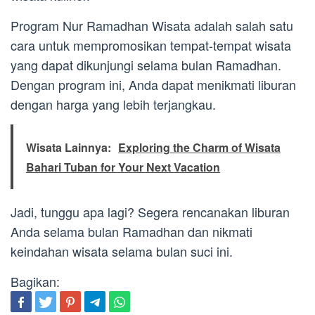
Program Nur Ramadhan Wisata adalah salah satu
cara untuk mempromosikan tempat-tempat wisata
yang dapat dikunjungi selama bulan Ramadhan.
Dengan program ini, Anda dapat menikmati liburan
dengan harga yang lebih terjangkau.
Wisata Lainnya:
Exploring the Charm of Wisata
Bahari Tuban for Your Next Vacation
Jadi, tunggu apa lagi? Segera rencanakan liburan
Anda selama bulan Ramadhan dan nikmati
keindahan wisata selama bulan suci ini.
Bagikan: