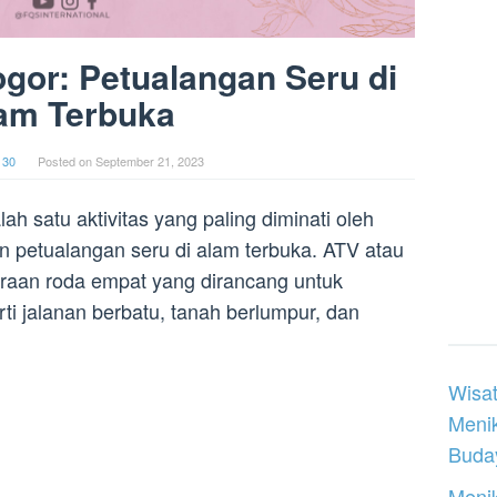
gor: Petualangan Seru di
am Terbuka
 30
Posted on
September 21, 2023
ah satu aktivitas yang paling diminati oleh
 petualangan seru di alam terbuka. ATV atau
daraan roda empat yang dirancang untuk
ti jalanan berbatu, tanah berlumpur, dan
Wisat
Meni
Buday
Menik