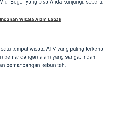
 di Bogor yang bisa Anda kunjungi, seperti:
indahan Wisata Alam Lebak
atu tempat wisata ATV yang paling terkenal
an pemandangan alam yang sangat indah,
, dan pemandangan kebun teh.