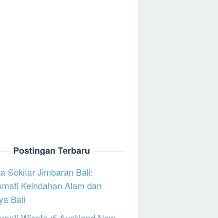
Postingan Terbaru
a Sekitar Jimbaran Bali:
kmati Keindahan Alam dan
a Bali
mati Wisata di Auckland New