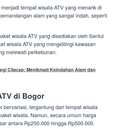
a menjadi tempat wisata ATV yang menarik di
pemandangan alam yang sangat indah, seperti
aket wisata ATV yang disediakan oleh Sentul
aket wisata ATV yang mengelilingi kawasan
ang melewati perkebunan.
legi Cilacap: Menikmati Keindahan Alam dan
ATV di Bogor
 bervariasi, tergantung dari tempat wisata
 paket wisata. Namun, secara umum harga
isar antara Rp250.000 hingga Rp500.000.