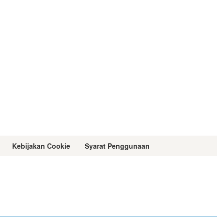
Kebijakan Cookie
Syarat Penggunaan