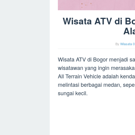
Wisata ATV di Bo
Al
By
Wiasata 0
Wisata ATV di Bogor menjadi sal
wisatawan yang ingin merasakan
All Terrain Vehicle adalah ken
melintasi berbagai medan, seper
sungai kecil.