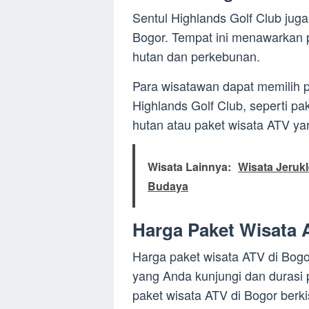
Sentul Highlands Golf Club jug
Bogor. Tempat ini menawarkan 
hutan dan perkebunan.
Para wisatawan dapat memilih p
Highlands Golf Club, seperti p
hutan atau paket wisata ATV y
Wisata Lainnya:
Wisata Jeruk
Budaya
Harga Paket Wisata 
Harga paket wisata ATV di Bogor
yang Anda kunjungi dan durasi
paket wisata ATV di Bogor berk