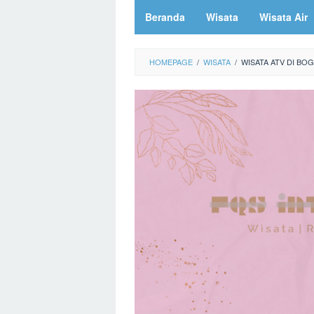
Beranda
Wisata
Wisata Air
HOMEPAGE
/
WISATA
/
WISATA ATV DI BO