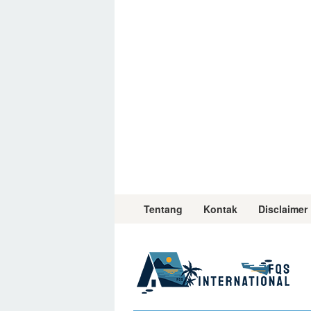
Skip
to
content
Tentang
Kontak
Disclaimer