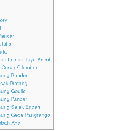
ory
i
Pancar
tulis
ata
an Impian Jaya Ancol
n Curug Cilember
nung Bunder
cak Bintang
ung Geulis
nung Pancar
nung Salak Endah
nung Gede Pangrango
mbah Anai