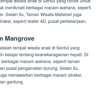
empat wisata anak di Sentul yang cocok untuk
apat menikmati berbagai macam wahana, seperti
. Selain itu, Taman Wisata Matahari juga
ksi, seperti teater 4D, pusat perbelanjaan,
am Mangrove
alah tempat wisata anak di Sentul yang
in belajar tentang keanekaragaman hayati. Di
ti berbagai macam wahana, seperti taman
dan pusat pengamatan burung. Selain itu,
uga menawarkan berbagai macam atraksi,
atan gantung.