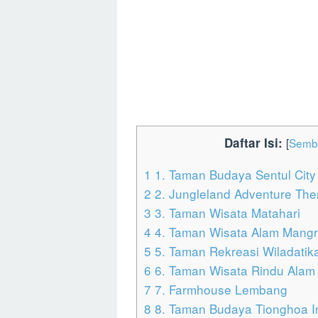
Daftar Isi:
[
Semb
1
1. Taman Budaya Sentul City
2
2. Jungleland Adventure Th
3
3. Taman Wisata Matahari
4
4. Taman Wisata Alam Mang
5
5. Taman Rekreasi Wiladatik
6
6. Taman Wisata Rindu Alam
7
7. Farmhouse Lembang
8
8. Taman Budaya Tionghoa I