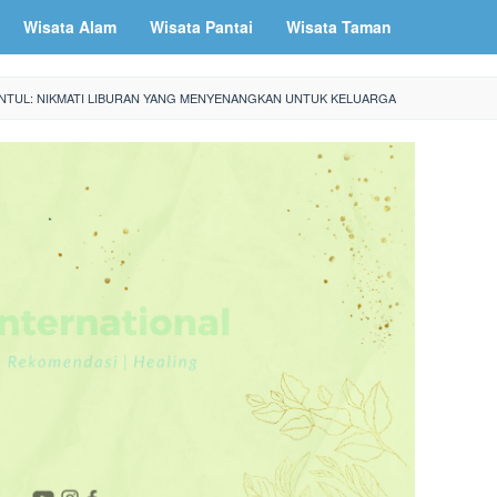
Wisata Alam
Wisata Pantai
Wisata Taman
ENTUL: NIKMATI LIBURAN YANG MENYENANGKAN UNTUK KELUARGA