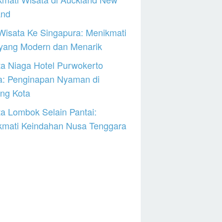
and
Wisata Ke Singapura: Menikmati
 yang Modern dan Menarik
a Niaga Hotel Purwokerto
a: Penginapan Nyaman di
ng Kota
a Lombok Selain Pantai:
kmati Keindahan Nusa Tenggara