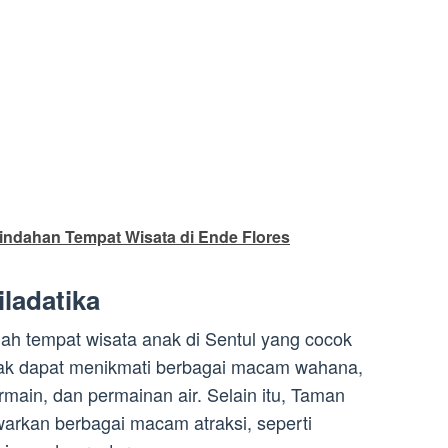
indahan Tempat Wisata di Ende Flores
ladatika
ah tempat wisata anak di Sentul yang cocok
anak dapat menikmati berbagai macam wahana,
main, dan permainan air. Selain itu, Taman
arkan berbagai macam atraksi, seperti