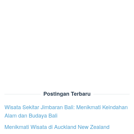
Postingan Terbaru
Wisata Sekitar Jimbaran Bali: Menikmati Keindahan
Alam dan Budaya Bali
Menikmati Wisata di Auckland New Zealand