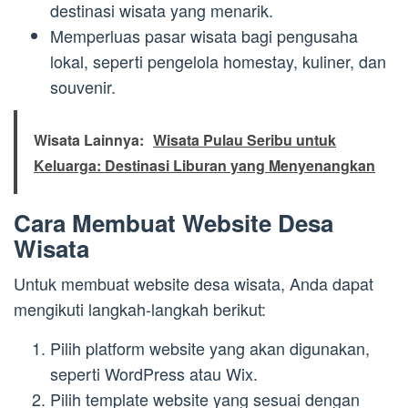
destinasi wisata yang menarik.
Memperluas pasar wisata bagi pengusaha
lokal, seperti pengelola homestay, kuliner, dan
souvenir.
Wisata Lainnya:
Wisata Pulau Seribu untuk
Keluarga: Destinasi Liburan yang Menyenangkan
Cara Membuat Website Desa
Wisata
Untuk membuat website desa wisata, Anda dapat
mengikuti langkah-langkah berikut:
Pilih platform website yang akan digunakan,
seperti WordPress atau Wix.
Pilih template website yang sesuai dengan