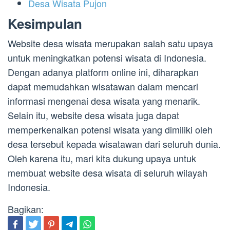
Desa Wisata Pujon
Kesimpulan
Website desa wisata merupakan salah satu upaya
untuk meningkatkan potensi wisata di Indonesia.
Dengan adanya platform online ini, diharapkan
dapat memudahkan wisatawan dalam mencari
informasi mengenai desa wisata yang menarik.
Selain itu, website desa wisata juga dapat
memperkenalkan potensi wisata yang dimiliki oleh
desa tersebut kepada wisatawan dari seluruh dunia.
Oleh karena itu, mari kita dukung upaya untuk
membuat website desa wisata di seluruh wilayah
Indonesia.
Bagikan: