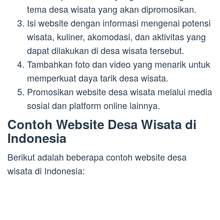
tema desa wisata yang akan dipromosikan.
Isi website dengan informasi mengenai potensi
wisata, kuliner, akomodasi, dan aktivitas yang
dapat dilakukan di desa wisata tersebut.
Tambahkan foto dan video yang menarik untuk
memperkuat daya tarik desa wisata.
Promosikan website desa wisata melalui media
sosial dan platform online lainnya.
Contoh Website Desa Wisata di
Indonesia
Berikut adalah beberapa contoh website desa
wisata di Indonesia: