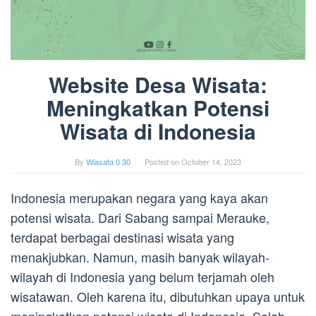
Website Desa Wisata:
Meningkatkan Potensi
Wisata di Indonesia
By
Wiasata 0 30
Posted on
October 14, 2023
Indonesia merupakan negara yang kaya akan
potensi wisata. Dari Sabang sampai Merauke,
terdapat berbagai destinasi wisata yang
menakjubkan. Namun, masih banyak wilayah-
wilayah di Indonesia yang belum terjamah oleh
wisatawan. Oleh karena itu, dibutuhkan upaya untuk