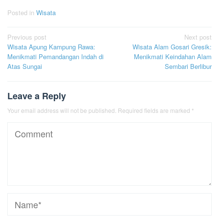
Posted in
Wisata
Post
Previous post
Next post
Wisata Apung Kampung Rawa:
Wisata Alam Gosari Gresik:
navigation
Menikmati Pemandangan Indah di
Menikmati Keindahan Alam
Atas Sungai
Sembari Berlibur
Leave a Reply
Your email address will not be published.
Required fields are marked
*