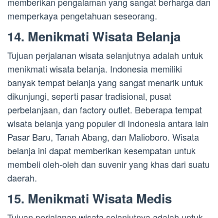
memberikan pengalaman yang sangat berharga dan
memperkaya pengetahuan seseorang.
14. Menikmati Wisata Belanja
Tujuan perjalanan wisata selanjutnya adalah untuk
menikmati wisata belanja. Indonesia memiliki
banyak tempat belanja yang sangat menarik untuk
dikunjungi, seperti pasar tradisional, pusat
perbelanjaan, dan factory outlet. Beberapa tempat
wisata belanja yang populer di Indonesia antara lain
Pasar Baru, Tanah Abang, dan Malioboro. Wisata
belanja ini dapat memberikan kesempatan untuk
membeli oleh-oleh dan suvenir yang khas dari suatu
daerah.
15. Menikmati Wisata Medis
Tujuan perjalanan wisata selanjutnya adalah untuk