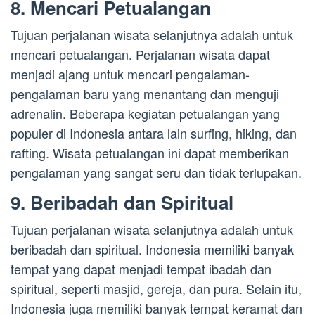
8. Mencari Petualangan
Tujuan perjalanan wisata selanjutnya adalah untuk
mencari petualangan. Perjalanan wisata dapat
menjadi ajang untuk mencari pengalaman-
pengalaman baru yang menantang dan menguji
adrenalin. Beberapa kegiatan petualangan yang
populer di Indonesia antara lain surfing, hiking, dan
rafting. Wisata petualangan ini dapat memberikan
pengalaman yang sangat seru dan tidak terlupakan.
9. Beribadah dan Spiritual
Tujuan perjalanan wisata selanjutnya adalah untuk
beribadah dan spiritual. Indonesia memiliki banyak
tempat yang dapat menjadi tempat ibadah dan
spiritual, seperti masjid, gereja, dan pura. Selain itu,
Indonesia juga memiliki banyak tempat keramat dan