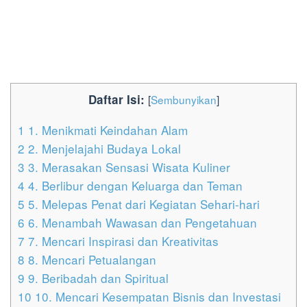
Daftar Isi:
[
Sembunyikan
]
1
1. Menikmati Keindahan Alam
2
2. Menjelajahi Budaya Lokal
3
3. Merasakan Sensasi Wisata Kuliner
4
4. Berlibur dengan Keluarga dan Teman
5
5. Melepas Penat dari Kegiatan Sehari-hari
6
6. Menambah Wawasan dan Pengetahuan
7
7. Mencari Inspirasi dan Kreativitas
8
8. Mencari Petualangan
9
9. Beribadah dan Spiritual
10
10. Mencari Kesempatan Bisnis dan Investasi