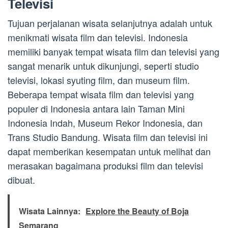
Televisi
Tujuan perjalanan wisata selanjutnya adalah untuk
menikmati wisata film dan televisi. Indonesia
memiliki banyak tempat wisata film dan televisi yang
sangat menarik untuk dikunjungi, seperti studio
televisi, lokasi syuting film, dan museum film.
Beberapa tempat wisata film dan televisi yang
populer di Indonesia antara lain Taman Mini
Indonesia Indah, Museum Rekor Indonesia, dan
Trans Studio Bandung. Wisata film dan televisi ini
dapat memberikan kesempatan untuk melihat dan
merasakan bagaimana produksi film dan televisi
dibuat.
Wisata Lainnya:
Explore the Beauty of Boja
Semarang