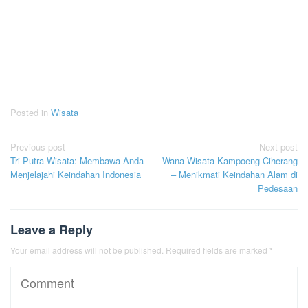
Posted in
Wisata
Post
Previous post
Next post
Tri Putra Wisata: Membawa Anda
Wana Wisata Kampoeng Ciherang
navigation
Menjelajahi Keindahan Indonesia
– Menikmati Keindahan Alam di
Pedesaan
Leave a Reply
Your email address will not be published.
Required fields are marked
*