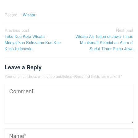
Posted in
Wisata
Post
Previous post
Next post
Toko Kue Kota Wisata –
Wisata Air Terjun di Jawa Timur:
navigation
Menyajikan Kelezatan Kue-Kue
Menikmati Keindahan Alam di
Khas Indonesia
Sudut Timur Pulau Jawa
Leave a Reply
Your email address will not be published.
Required fields are marked
*