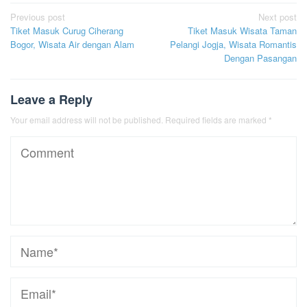
Post
Previous post
Next post
Tiket Masuk Curug Ciherang
Tiket Masuk Wisata Taman
navigation
Bogor, Wisata Air dengan Alam
Pelangi Jogja, Wisata Romantis
Dengan Pasangan
Leave a Reply
Your email address will not be published.
Required fields are marked
*