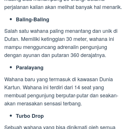
perjalanan kalian akan melihat banyak hal menarik.
Baling-Baling
Salah satu wahana paling menantang dan unik di
Dufan. Memiliki ketinggian 30 meter, wahana ini
mampu mengguncang adrenalin pengunjung
dengan ayunan dan putaran 360 derajatnya.
Paralayang
Wahana baru yang termasuk di kawasan Dunia
Kartun. Wahana ini terdiri dari 14 seat yang
membuat pengunjung berputar-putar dan seakan-
akan merasakan sensasi terbang.
Turbo Drop
Sebuah wahana yang bisa dinikmati oleh semua