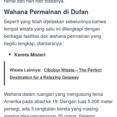
ramai dari hari-hari biasanya.
Wahana Permainan di Dufan
Seperti yang telah dijelaskan sebelumnya bahwa
tempat wisata yang satu ini dilengkapi dengan
berbagai fasilitas dan wahana permainan yang
begitu lengkap, diantaranya :
Kereta Misteri
Wisata Lainnya:
Cibubur Wisata – The Perfect
Destination for a Relaxing Getaway
Wahana dalam ruangan yang mengusung tema
Amerika pada abad ke 19. Dengan luas 5.000 meter
persegi, ada 3 rangkaian kereta yang masing-
masing bisa menampung 20 orang. Selama