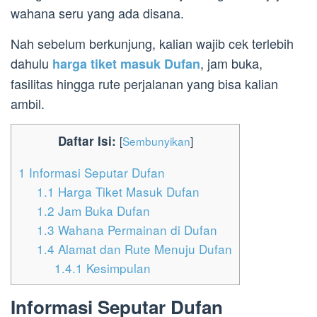
wahana seru yang ada disana.
Nah sebelum berkunjung, kalian wajib cek terlebih
dahulu
, jam buka,
harga tiket masuk Dufan
fasilitas hingga rute perjalanan yang bisa kalian
ambil.
Daftar Isi:
[
Sembunyikan
]
1
Informasi Seputar Dufan
1.1
Harga Tiket Masuk Dufan
1.2
Jam Buka Dufan
1.3
Wahana Permainan di Dufan
1.4
Alamat dan Rute Menuju Dufan
1.4.1
Kesimpulan
Informasi Seputar Dufan