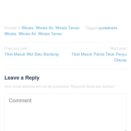
Posted in
Wisata
,
Wisata Air
,
Wisata Taman
Tagged
purwakarta
,
Wisata
,
Wisata Air
,
Wisata Taman
Post
Previous post
Next post
Tiket Masuk Wot Batu Bandung
Tiket Masuk Pantai Teluk Penyu
navigation
Cilacap
Leave a Reply
Your email address will not be published.
Required fields are marked
*